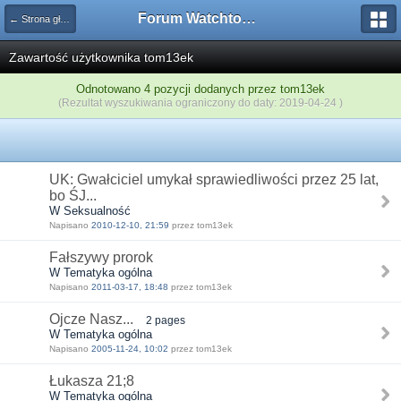
Forum Watchtower
← Strona główna
Zawartość użytkownika tom13ek
Odnotowano 4 pozycji dodanych przez tom13ek
(Rezultat wyszukiwania ograniczony do daty: 2019-04-24 )
UK: Gwałciciel umykał sprawiedliwości przez 25 lat,
bo ŚJ...
W Seksualność
Napisano
2010-12-10, 21:59
przez tom13ek
Fałszywy prorok
W Tematyka ogólna
Napisano
2011-03-17, 18:48
przez tom13ek
Ojcze Nasz...
2 pages
W Tematyka ogólna
Napisano
2005-11-24, 10:02
przez tom13ek
Łukasza 21;8
W Tematyka ogólna