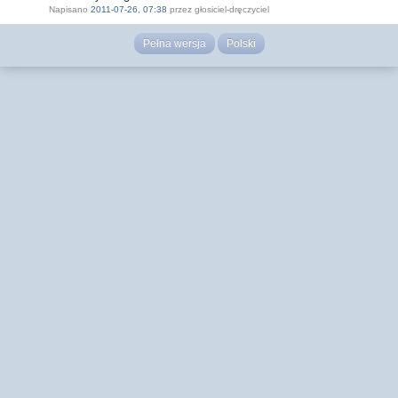
Napisano
2011-07-26, 07:38
przez głosiciel-dręczyciel
Pełna wersja
Polski