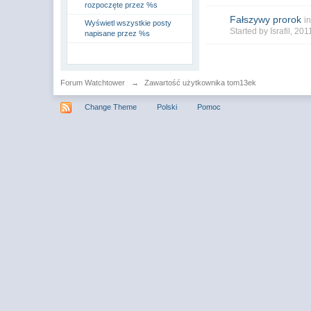
rozpoczęte przez %s
Fałszywy prorok
i
Wyświetl wszystkie posty
Started by
Israfil
, 201
napisane przez %s
Forum Watchtower
→
Zawartość użytkownika tom13ek
Change Theme
Polski
Pomoc