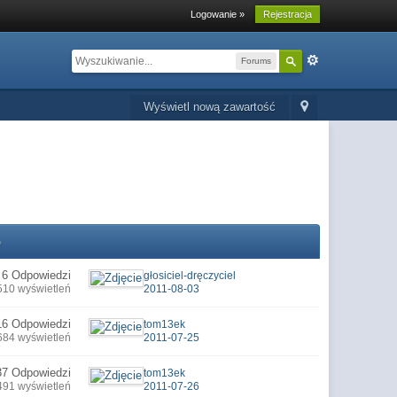
Logowanie »
Rejestracja
Forums
Wyświetl nową zawartość
o
6 Odpowiedzi
głosiciel-dręczyciel
510 wyświetleń
2011-08-03
16 Odpowiedzi
tom13ek
684 wyświetleń
2011-07-25
37 Odpowiedzi
tom13ek
491 wyświetleń
2011-07-26