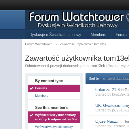
Dyskusje o Świadkach Jehowy
Members
Forums
Forum Watchtower
→
Zawartość użytkownika tom13ek
Zawartość użytkownika tom13e
Odnotowano 4 pozycji dodanych przez tom13ek
(Rezultat wys
Sort by
ostatniej aktualizac
By content type
Forums
Łukasza 21;8
in
Te
Started by
tom13ek
, 
Members
UK: Gwałciciel umy
See this member's
Started by
jb
, 2010-1
Wyświetl wszystkie tematy,
w których odpowiedział %s
Ojcze Nasz...
in
Te
Started by
Terebint
, 
Wyświetl wszystkie tematy