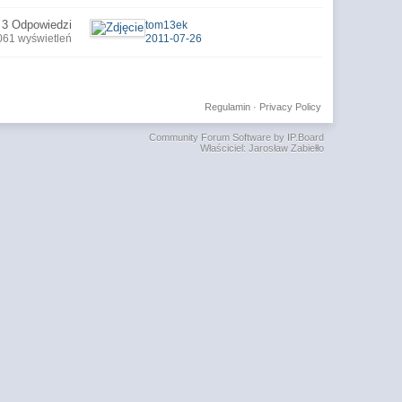
3 Odpowiedzi
tom13ek
061 wyświetleń
2011-07-26
Regulamin
·
Privacy Policy
Community Forum Software by IP.Board
Właściciel: Jarosław Zabiełło