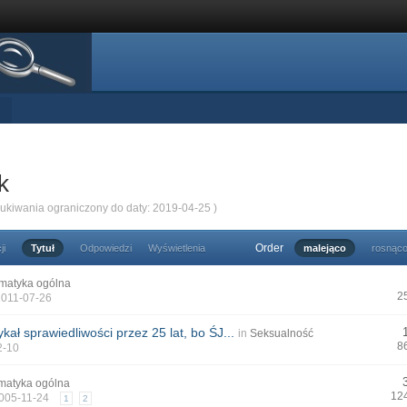
k
zukiwania ograniczony do daty: 2019-04-25 )
Order
ji
Tytuł
Odpowiedzi
Wyświetlenia
malejąco
rosnąc
matyka ogólna
2
2011-07-26
kał sprawiedliwości przez 25 lat, bo ŚJ...
in
Seksualność
8
2-10
matyka ogólna
12
2005-11-24
1
2