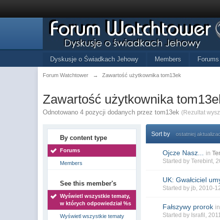
Dyskusje o Świadkach Jehowy
Members
Forums
Forum Watchtower
→
Zawartość użytkownika tom13ek
Zawartość użytkownika tom13e
Odnotowano 4 pozycji dodanych przez tom13ek
(Rezultat wys
Sort by
ostatniej aktualizac
By content type
Forums
Ojcze Nasz...
in
Te
Started by
Terebint
, 
Members
UK: Gwałciciel umy
See this member's
Started by
jb
, 2010-1
Wyświetl wszystkie tematy,
w których odpowiedział %s
Fałszywy prorok
i
Started by
Israfil
, 201
Wyświetl wszystkie tematy