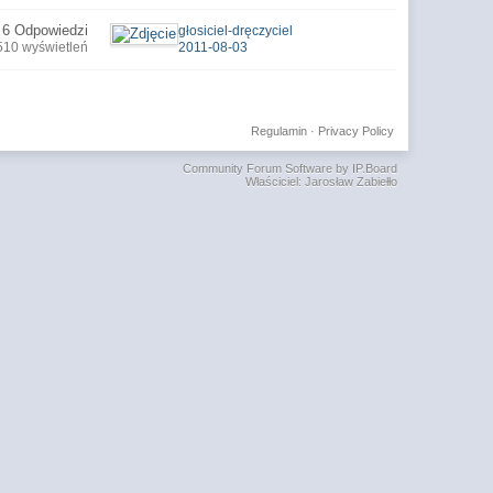
6 Odpowiedzi
głosiciel-dręczyciel
510 wyświetleń
2011-08-03
Regulamin
·
Privacy Policy
Community Forum Software by IP.Board
Właściciel: Jarosław Zabiełło