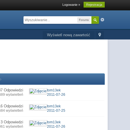
Logowanie »
Rejestracja
Forums
Wyświetl nową zawartość
o
37 Odpowiedzi
tom13ek
489 wyświetleń
2011-07-26
16 Odpowiedzi
tom13ek
684 wyświetleń
2011-07-25
3 Odpowiedzi
tom13ek
061 wyświetleń
2011-07-26