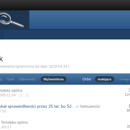
k
zukiwania ograniczony do daty: 2019-04-24 )
Order
ji
Tytuł
Odpowiedzi
Wyświetlenia
malejąco
rosnąc
matyka ogólna
12
2005-11-24
1
2
kał sprawiedliwości przez 25 lat, bo ŚJ...
in
Seksualność
8
2-10
n
Tematyka ogólna
3
1-03-17