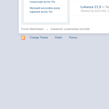
rozpoczęte przez %s
Łukasza 21;8
in
Te
Wyświetl wszystkie posty
Started by
tom13ek
, 
napisane przez %s
Forum Watchtower
→
Zawartość użytkownika tom13ek
Change Theme
Polski
Pomoc