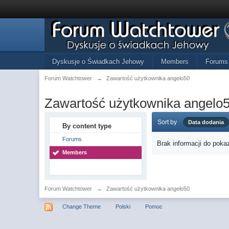
Dyskusje o Świadkach Jehowy
Members
Forums
Forum Watchtower
→
Zawartość użytkownika angelo50
Zawartość użytkownika angelo
Sort by
Data dodania
By content type
Forums
Brak informacji do poka
Members
Forum Watchtower
→
Zawartość użytkownika angelo50
Change Theme
Polski
Pomoc