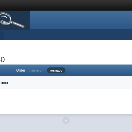
50
Order
malejąco
rosnąco
zania