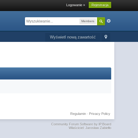
Logowanie »
Rejestracja
Members
Wyświetl nową zawartość
Regulamin
·
Privacy Policy
Community Forum Software by IP.Board
Właściciel: Jarosław Zabiełło