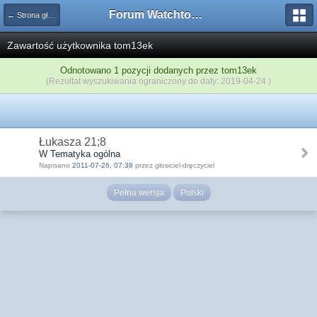
Forum Watchtower
← Strona główna
Zawartość użytkownika tom13ek
Odnotowano 1 pozycji dodanych przez tom13ek
(Rezultat wyszukiwania ograniczony do daty: 2019-04-24 )
Łukasza 21;8
W Tematyka ogólna
Napisano
2011-07-26, 07:38
przez głosiciel-dręczyciel
Pełna wersja
Polski