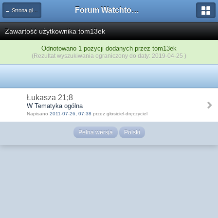
Forum Watchtower
← Strona główna
Zawartość użytkownika tom13ek
Odnotowano 1 pozycji dodanych przez tom13ek
(Rezultat wyszukiwania ograniczony do daty: 2019-04-25 )
Łukasza 21;8
W Tematyka ogólna
Napisano
2011-07-26, 07:38
przez głosiciel-dręczyciel
Pełna wersja
Polski