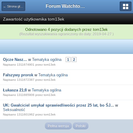
Forum Watchtower
← Strona główna
Zawartość użytkownika tom13ek
Odnotowano 4 pozycji dodanych przez tom13ek
(Rezultat wyszukiwania ograniczony do daty: 2019-04-27 )
Ojcze Nasz...
w
Tematyka ogólna
1
2
Napisano 1311674901 przez tom13ek
Fałszywy prorok
w
Tematyka ogólna
Napisano 1311672387 przez tom13ek
Łukasza 21;8
w
Tematyka ogólna
Napisano 1311665906 przez tom13ek
UK: Gwałciciel umykał sprawiedliwości przez 25 lat, bo ŚJ...
w
Seksualność
Napisano 1311601962 przez tom13ek
Pełna wersja
Polski