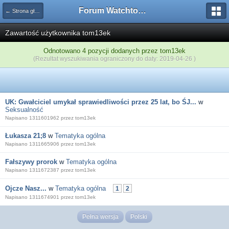
Forum Watchtower
← Strona główna
Zawartość użytkownika tom13ek
Odnotowano 4 pozycji dodanych przez tom13ek
(Rezultat wyszukiwania ograniczony do daty: 2019-04-26 )
UK: Gwałciciel umykał sprawiedliwości przez 25 lat, bo ŚJ...
w
Seksualność
Napisano 1311601962 przez tom13ek
Łukasza 21;8
w
Tematyka ogólna
Napisano 1311665906 przez tom13ek
Fałszywy prorok
w
Tematyka ogólna
Napisano 1311672387 przez tom13ek
Ojcze Nasz...
w
Tematyka ogólna
1
2
Napisano 1311674901 przez tom13ek
Pełna wersja
Polski