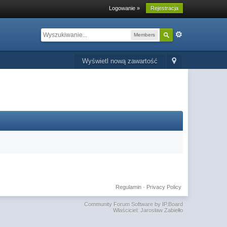
Logowanie »
Rejestracja
Members
Wyświetl nową zawartość
Regulamin
·
Privacy Policy
Community Forum Software by IP.Board
Właściciel: Jarosław Zabiełło