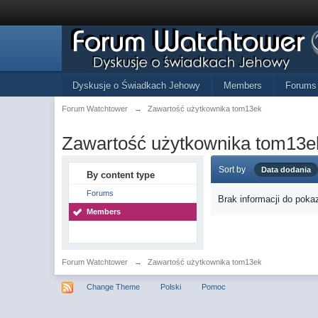
Dyskusje o Świadkach Jehowy
Members
Forums
Forum Watchtower
→
Zawartość użytkownika tom13ek
Zawartość użytkownika tom13e
Sort by
Data dodania
By content type
Forums
Brak informacji do poka
Members
Forum Watchtower
→
Zawartość użytkownika tom13ek
Change Theme
Polski
Pomoc