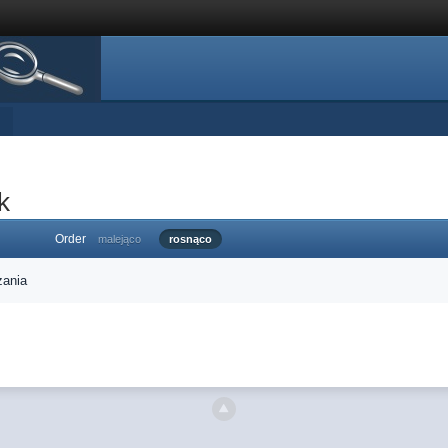
k
Order
malejąco
rosnąco
zania