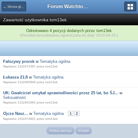
Forum Watchtower
← Strona główna
Zawartość użytkownika tom13ek
Odnotowano 4 pozycji dodanych przez tom13ek
(Rezultat wyszukiwania ograniczony do daty: 2019-04-25 )
Fałszywy prorok
w
Tematyka ogólna
Napisano 1311672387 przez tom13ek
Łukasza 21;8
w
Tematyka ogólna
Napisano 1311665906 przez tom13ek
UK: Gwałciciel umykał sprawiedliwości przez 25 lat, bo ŚJ...
w
Seksualność
Napisano 1311601962 przez tom13ek
Ojcze Nasz...
w
Tematyka ogólna
1
2
Napisano 1311674901 przez tom13ek
Pełna wersja
Polski