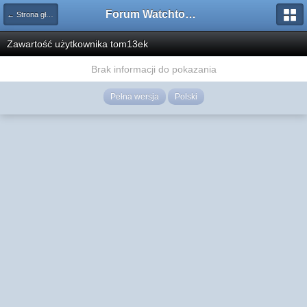
Forum Watchtower
← Strona główna
Zawartość użytkownika tom13ek
Brak informacji do pokazania
Pełna wersja
Polski