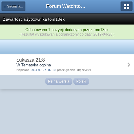
Forum Watchtower
← Strona główna
Zawartość użytkownika tom13ek
Odnotowano 1 pozycji dodanych przez tom13ek
(Rezultat wyszukiwania ograniczony do daty: 2019-04-26 )
Łukasza 21;8
W Tematyka ogólna
Napisano
2011-07-26, 07:38
przez głosiciel-dręczyciel
Pełna wersja
Polski