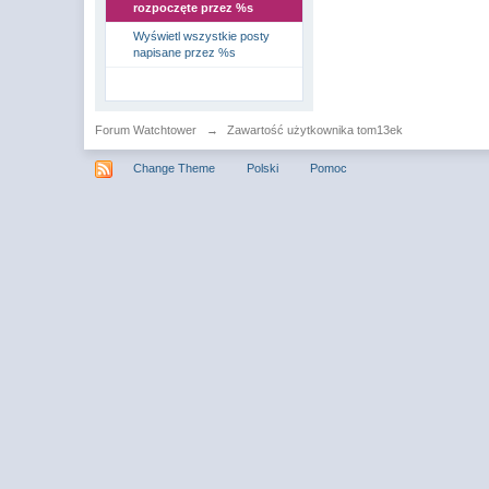
rozpoczęte przez %s
Wyświetl wszystkie posty
napisane przez %s
Forum Watchtower
→
Zawartość użytkownika tom13ek
Change Theme
Polski
Pomoc