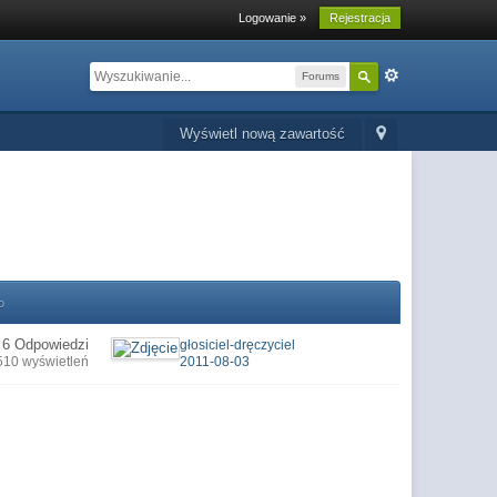
Logowanie »
Rejestracja
Forums
Wyświetl nową zawartość
o
6 Odpowiedzi
głosiciel-dręczyciel
510 wyświetleń
2011-08-03