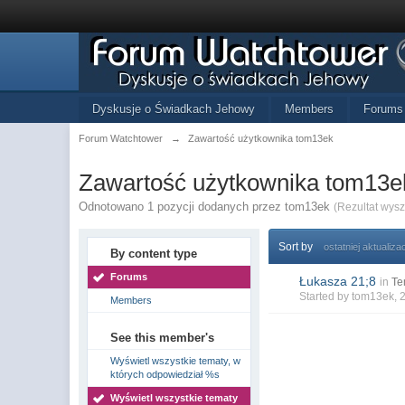
Dyskusje o Świadkach Jehowy
Members
Forums
Forum Watchtower
→
Zawartość użytkownika tom13ek
Zawartość użytkownika tom13e
Odnotowano 1 pozycji dodanych przez tom13ek
(Rezultat wys
Sort by
ostatniej aktualizac
By content type
Forums
Łukasza 21;8
in
Te
Started by
tom13ek
, 
Members
See this member's
Wyświetl wszystkie tematy, w
których odpowiedział %s
Wyświetl wszystkie tematy