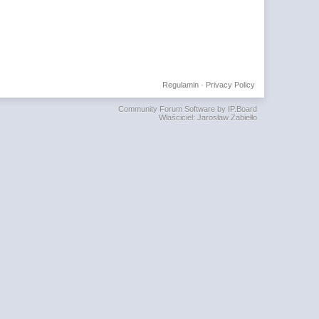
Regulamin
·
Privacy Policy
Community Forum Software by IP.Board
Właściciel: Jarosław Zabiełło