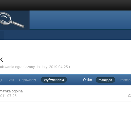
k
zukiwania ograniczony do daty: 2019-04-25 )
Order
ji
Tytuł
Odpowiedzi
Wyświetlenia
malejąco
rosnąc
matyka ogólna
2
2011-07-26