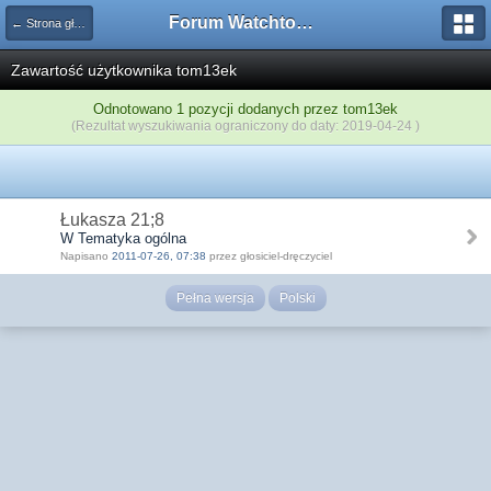
Forum Watchtower
← Strona główna
Zawartość użytkownika tom13ek
Odnotowano 1 pozycji dodanych przez tom13ek
(Rezultat wyszukiwania ograniczony do daty: 2019-04-24 )
Łukasza 21;8
W Tematyka ogólna
Napisano
2011-07-26, 07:38
przez głosiciel-dręczyciel
Pełna wersja
Polski