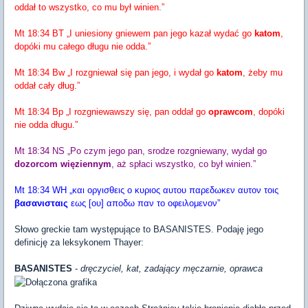
oddał to wszystko, co mu był winien.”
Mt 18:34 BT „I uniesiony gniewem pan jego kazał wydać go
katom
,
dopóki mu całego długu nie odda.”
Mt 18:34 Bw „I rozgniewał się pan jego, i wydał go
katom
, żeby mu
oddał cały dług.”
Mt 18:34 Bp „I rozgniewawszy się, pan oddał go
oprawcom
, dopóki
nie odda długu.”
Mt 18:34 NS „Po czym jego pan, srodze rozgniewany, wydał go
dozorcom więziennym
, aż spłaci wszystko, co był winien.”
Mt 18:34 WH „και οργισθεις ο κυριος αυτου παρεδωκεν αυτον τοις
βασανισταις
εως [ου] αποδω παν το οφειλομενον”
Słowo greckie tam występujące to BASANISTES. Podaję jego
definicję za leksykonem Thayer:
BASANISTES
-
dręczyciel, kat, zadający męczarnie, oprawca