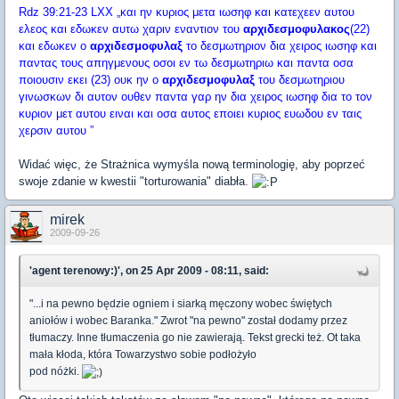
Rdz 39:21-23 LXX „και ην κυριος μετα ιωσηφ και κατεχεεν αυτου
ελεος και εδωκεν αυτω χαριν εναντιον του
αρχιδεσμοφυλακος
(22)
και εδωκεν ο
αρχιδεσμοφυλαξ
το δεσμωτηριον δια χειρος ιωσηφ και
παντας τους απηγμενους οσοι εν τω δεσμωτηριω και παντα οσα
ποιουσιν εκει (23) ουκ ην ο
αρχιδεσμοφυλαξ
του δεσμωτηριου
γινωσκων δι αυτον ουθεν παντα γαρ ην δια χειρος ιωσηφ δια το τον
κυριον μετ αυτου ειναι και οσα αυτος εποιει κυριος ευωδου εν ταις
χερσιν αυτου ”
Widać więc, że Strażnica wymyśla nową terminologię, aby poprzeć
swoje zdanie w kwestii "torturowania" diabła.
mirek
2009-09-26
'agent terenowy:)', on 25 Apr 2009 - 08:11, said:
"...i na pewno będzie ogniem i siarką męczony wobec świętych
aniołów i wobec Baranka." Zwrot "na pewno" został dodamy przez
tłumaczy. Inne tłumaczenia go nie zawierają. Tekst grecki też. Ot taka
mała kłoda, która Towarzystwo sobie podłożyło
pod nóżki.