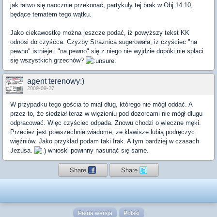
jak łatwo się naocznie przekonać, partykuły tej brak w Obj 14:10,
będące tematem tego wątku.
Jako ciekawostkę można jeszcze podać, iż powyższy tekst KK
odnosi do czyśćca. Czyżby Strażnica sugerowała, iż czyściec "na
pewno" istnieje i "na pewno" się z niego nie wyjdzie dopóki nie spłaci
się wszystkich grzechów?
agent terenowy:)
2009-09-27
W przypadku tego gościa to miał dług, którego nie mógł oddać. A
przez to, że siedział teraz w więzieniu pod dozorcami nie mógł długu
odpracować. Więc czyściec odpada. Znowu chodzi o wieczne męki.
Przecież jest powszechnie wiadome, że klawisze lubią podręczyc
więźniów. Jako przykład podam taki Irak. A tym bardziej w czasach
Jezusa.
wnioski powinny nasunąć się same.
Share
Share
Pełna wersja
Polski