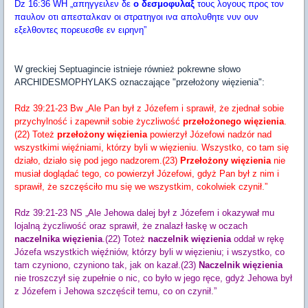
Dz 16:36 WH „απηγγειλεν δε
ο δεσμοφυλαξ
τους λογους προς τον
παυλον οτι απεσταλκαν οι στρατηγοι ινα απολυθητε νυν ουν
εξελθοντες πορευεσθε εν ειρηνη”
W greckiej Septuagincie istnieje również pokrewne słowo
ARCHIDESMOPHYLAKS oznaczające "przełożony więzienia":
Rdz 39:21-23 Bw „Ale Pan był z Józefem i sprawił, że zjednał sobie
przychylność i zapewnił sobie życzliwość
przełożonego więzienia
.
(22) Toteż
przełożony więzienia
powierzył Józefowi nadzór nad
wszystkimi więźniami, którzy byli w więzieniu. Wszystko, co tam się
działo, działo się pod jego nadzorem.(23)
Przełożony więzienia
nie
musiał doglądać tego, co powierzył Józefowi, gdyż Pan był z nim i
sprawił, że szczęściło mu się we wszystkim, cokolwiek czynił.”
Rdz 39:21-23 NS „Ale Jehowa dalej był z Józefem i okazywał mu
lojalną życzliwość oraz sprawił, że znalazł łaskę w oczach
naczelnika więzienia
.(22) Toteż
naczelnik więzienia
oddał w rękę
Józefa wszystkich więźniów, którzy byli w więzieniu; i wszystko, co
tam czyniono, czyniono tak, jak on kazał.(23)
Naczelnik więzienia
nie troszczył się zupełnie o nic, co było w jego ręce, gdyż Jehowa był
z Józefem i Jehowa szczęścił temu, co on czynił.”