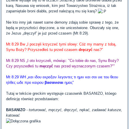
Dziwne wydaje się to w oczach Strażnicy takie bronienie diabła przed
karą. Nasuwa się wniosek, kim jest Towarzystwo Strażnica, iż tak
zapamiętale broni diabła, przed należącą mu się karą?
Nie kto inny jak nawet same demony zdają sobie sprawę z tego, że
będą w przyszłości dręczone, a nie unicestwione. Oburzały się one,
że Jezus „dręczył” je już przed czasem (Mt 8:29).
Mt 8:29 Bw „I poczęli krzyczeć tymi słowy: Cóż my mamy z tobą,
Synu Boży? Przyszedłeś tu przed czasem
dręczyć
nas?”
Mt 8:29 NS „I oto krzyczeli, mówiąc: "Co tobie do nas, Synu Boży?
Czy przyszedłeś tu
męczyć
nas przed wyznaczonym czasem?"”
Mt 8:29 WH „και ιδου εκραξαν λεγοντες τι ημιν και σοι υιε του θεου
ηλθες ωδε προ καιρου
βασανισαι
ημας”
Tutaj w tekście greckim występuje czasownik BASANIZO, któego
definicję również przedstawiam:
BASANIZO
-
torturować, męczyć, dręczyć, nękać, zadawać katusze,
katować