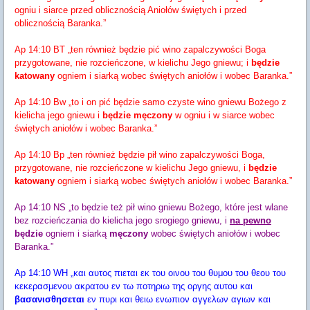
ogniu i siarce przed oblicznością Aniołów świętych i przed
oblicznością Baranka.”
Ap 14:10 BT „ten również będzie pić wino zapalczywości Boga
przygotowane, nie rozcieńczone, w kielichu Jego gniewu; i
będzie
katowany
ogniem i siarką wobec świętych aniołów i wobec Baranka.”
Ap 14:10 Bw „to i on pić będzie samo czyste wino gniewu Bożego z
kielicha jego gniewu i
będzie męczony
w ogniu i w siarce wobec
świętych aniołów i wobec Baranka.”
Ap 14:10 Bp „ten również będzie pił wino zapalczywości Boga,
przygotowane, nie rozcieńczone w kielichu Jego gniewu, i
będzie
katowany
ogniem i siarką wobec świętych aniołów i wobec Baranka.”
Ap 14:10 NS „to będzie też pił wino gniewu Bożego, które jest wlane
bez rozcieńczania do kielicha jego srogiego gniewu, i
na pewno
będzie
ogniem i siarką
męczony
wobec świętych aniołów i wobec
Baranka.”
Ap 14:10 WH „και αυτος πιεται εκ του οινου του θυμου του θεου του
κεκερασμενου ακρατου εν τω ποτηριω της οργης αυτου και
βασανισθησεται
εν πυρι και θειω ενωπιον αγγελων αγιων και