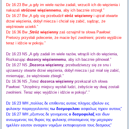
Dz 16:23 Bw „a gdy im wiele razów zadali, wrzucili ich do więzienia i
nakazali
stróżowi więziennemu
, aby ich bacznie strzegł.”
Dz 16:27 Bw „A gdy się przebudził
stróż więzienny
i ujrzał otwarte
drzwi więzienia, dobył miecza i chciał się zabić, sądząc, że
więźniowie uciekli.”
Dz 16:36 Bw „
Stróż więzienny
zaś oznajmił te słowa Pawłowi:
Pretorzy przysłali polecenie, że macie być zwolnieni; przeto wyjdźcie
teraz i idźcie w pokoju.”
Dz 16:23 NS „A gdy zadali im wiele razów, wtrącili ich do więzienia,
Rozkazując
dozorcy więziennemu
, aby ich bacznie pilnował.”
Dz 16:27 NS „
Dozorca więzienny
, przebudziwszy się ze snu i
ujrzawszy otwarte drzwi więzienia, dobył miecza i już miał się zabić,
mniemając, że więźniowie zbiegli.”
Dz 16:36 NS „Toteż
dozorca więzienny
przekazał ich słowa
Pawłowi: "Urzędnicy miejscy wysłali ludzi, żebyście wy dwaj zostali
zwolnieni. Teraz więc wyjdźcie i idźcie w pokoju".”
Dz 16:23 WH „πολλας δε επιθεντες αυτοις πληγας εβαλον εις
φυλακην παραγγειλαντες
τω δεσμοφυλακι
ασφαλως τηρειν αυτους”
Dz 16:27 WH „εξυπνος δε γενομενος
ο δεσμοφυλαξ
και ιδων
ανεωγμενας τας θυρας της φυλακης σπασαμενος την μαχαιραν
ημελλεν εαυτον αναιρειν νομιζων εκπεφευγεναι τους δεσμιους”