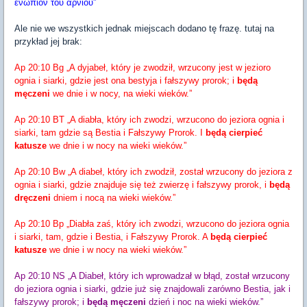
ενωπιον του αρνιου”
Ale nie we wszystkich jednak miejscach dodano tę frazę. tutaj na
przykład jej brak:
Ap 20:10 Bg „A dyjabeł, który je zwodził, wrzucony jest w jezioro
ognia i siarki, gdzie jest ona bestyja i fałszywy prorok; i
będą
męczeni
we dnie i w nocy, na wieki wieków.”
Ap 20:10 BT „A diabła, który ich zwodzi, wrzucono do jeziora ognia i
siarki, tam gdzie są Bestia i Fałszywy Prorok. I
będą cierpieć
katusze
we dnie i w nocy na wieki wieków.”
Ap 20:10 Bw „A diabeł, który ich zwodził, został wrzucony do jeziora z
ognia i siarki, gdzie znajduje się też zwierzę i fałszywy prorok, i
będą
dręczeni
dniem i nocą na wieki wieków.”
Ap 20:10 Bp „Diabła zaś, który ich zwodzi, wrzucono do jeziora ognia
i siarki, tam, gdzie i Bestia, i Fałszywy Prorok. A
będą cierpieć
katusze
we dnie i w nocy na wieki wieków.”
Ap 20:10 NS „A Diabeł, który ich wprowadzał w błąd, został wrzucony
do jeziora ognia i siarki, gdzie już się znajdowali zarówno Bestia, jak i
fałszywy prorok; i
będą męczeni
dzień i noc na wieki wieków.”