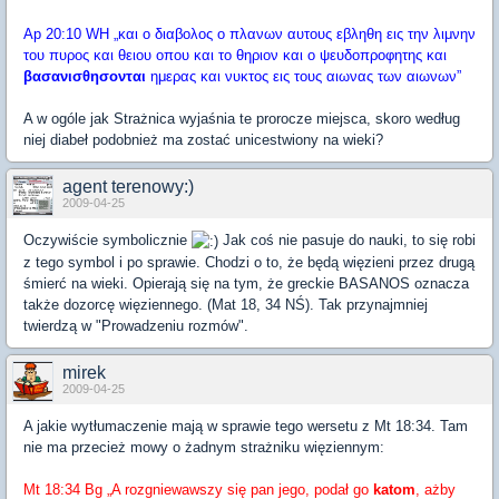
Ap 20:10 WH „και ο διαβολος ο πλανων αυτους εβληθη εις την λιμνην
του πυρος και θειου οπου και το θηριον και ο ψευδοπροφητης και
βασανισθησονται
ημερας και νυκτος εις τους αιωνας των αιωνων”
A w ogóle jak Strażnica wyjaśnia te prorocze miejsca, skoro według
niej diabeł podobnież ma zostać unicestwiony na wieki?
agent terenowy:)
2009-04-25
Oczywiście symbolicznie
Jak coś nie pasuje do nauki, to się robi
z tego symbol i po sprawie. Chodzi o to, że będą więzieni przez drugą
śmierć na wieki. Opierają się na tym, że greckie BASANOS oznacza
także dozorcę więziennego. (Mat 18, 34 NŚ). Tak przynajmniej
twierdzą w "Prowadzeniu rozmów".
mirek
2009-04-25
A jakie wytłumaczenie mają w sprawie tego wersetu z Mt 18:34. Tam
nie ma przecież mowy o żadnym strażniku więziennym:
Mt 18:34 Bg „A rozgniewawszy się pan jego, podał go
katom
, ażby