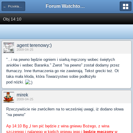
Forum Watchtower
← Przekład Nowego Świata
Obj 14:10
agent terenowy:)
2009-04-25
"...i na pewno będzie ogniem i siarką męczony wobec świętych
aniołów i wobec Baranka." Zwrot "na pewno" został dodamy przez
tłumaczy. Inne tłumaczenia go nie zawierają. Tekst grecki też. Ot
taka mała kłoda, która Towarzystwo sobie podłożyło
pod nóżki.
mirek
2009-04-25
Rzeczywiście nie zwróciłem na to wcześniej uwagi, iż dodano słowa
"na pewno"
Ap 14:10 Bg „I ten pić będzie z wina gniewu Bożego, z wina
szczerego i nalanego w kielich gniewu jego i
będzie męczony
w