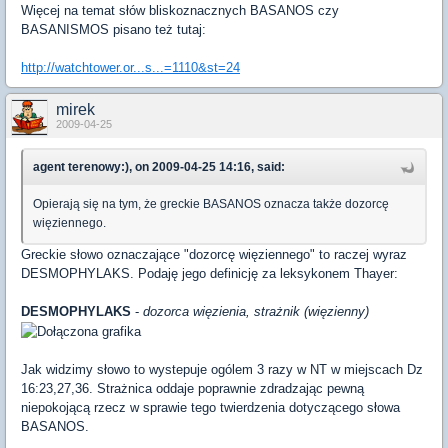
Więcej na temat słów bliskoznacznych BASANOS czy
BASANISMOS pisano też tutaj:
http://watchtower.or...s...=1110&st=24
mirek
2009-04-25
agent terenowy:), on 2009-04-25 14:16, said:
Opierają się na tym, że greckie BASANOS oznacza także dozorcę
więziennego.
Greckie słowo oznaczające "dozorcę więziennego" to raczej wyraz
DESMOPHYLAKS. Podaję jego definicję za leksykonem Thayer:
DESMOPHYLAKS
-
dozorca więzienia, strażnik (więzienny)
Jak widzimy słowo to wystepuje ogólem 3 razy w NT w miejscach Dz
16:23,27,36. Strażnica oddaje poprawnie zdradzając pewną
niepokojącą rzecz w sprawie tego twierdzenia dotyczącego słowa
BASANOS.