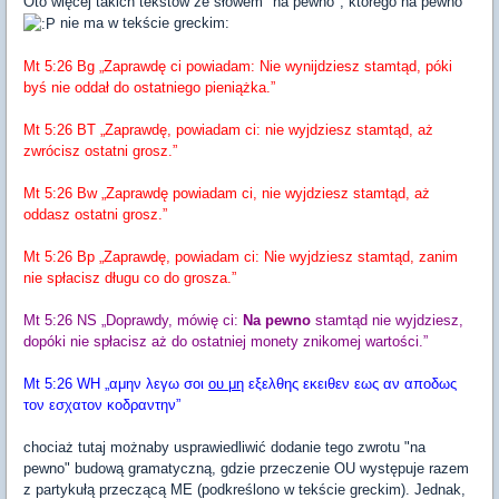
Oto więcej takich tekstów ze słowem "na pewno", którego na pewno
nie ma w tekście greckim:
Mt 5:26 Bg „Zaprawdę ci powiadam: Nie wynijdziesz stamtąd, póki
byś nie oddał do ostatniego pieniążka.”
Mt 5:26 BT „Zaprawdę, powiadam ci: nie wyjdziesz stamtąd, aż
zwrócisz ostatni grosz.”
Mt 5:26 Bw „Zaprawdę powiadam ci, nie wyjdziesz stamtąd, aż
oddasz ostatni grosz.”
Mt 5:26 Bp „Zaprawdę, powiadam ci: Nie wyjdziesz stamtąd, zanim
nie spłacisz długu co do grosza.”
Mt 5:26 NS „Doprawdy, mówię ci:
Na pewno
stamtąd nie wyjdziesz,
dopóki nie spłacisz aż do ostatniej monety znikomej wartości.”
Mt 5:26 WH „αμην λεγω σοι
ου μη
εξελθης εκειθεν εως αν αποδως
τον εσχατον κοδραντην”
chociaż tutaj możnaby usprawiedliwić dodanie tego zwrotu "na
pewno" budową gramatyczną, gdzie przeczenie OU występuje razem
z partykułą przeczącą ME (podkreślono w tekście greckim). Jednak,