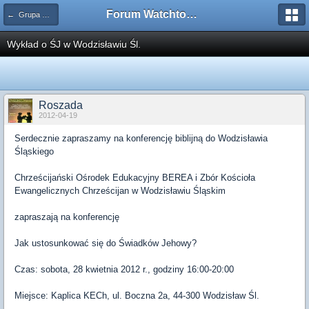
Forum Watchtower
← Grupa Wsparcia
Wykład o ŚJ w Wodzisławiu Śl.
Roszada
2012-04-19
Serdecznie zapraszamy na konferencję biblijną do Wodzisławia
Śląskiego
Chrześcijański Ośrodek Edukacyjny BEREA i Zbór Kościoła
Ewangelicznych Chrześcijan w Wodzisławiu Śląskim
zapraszają na konferencję
Jak ustosunkować się do Świadków Jehowy?
Czas: sobota, 28 kwietnia 2012 r., godziny 16:00-20:00
Miejsce: Kaplica KECh, ul. Boczna 2a, 44-300 Wodzisław Śl.