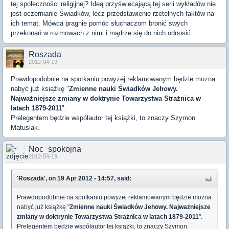
tej społeczności religijnej? Ideą przyświecającą tej serii wykładów nie
jest oczernianie Świadków, lecz przedstawienie rzetelnych faktów na
ich temat. Mówca pragnie pomóc słuchaczom bronić swych
przekonań w rozmowach z nimi i mądrze się do nich odnosić.
Roszada
2012-04-19
Prawdopodobnie na spotkaniu powyżej reklamowanym będzie można
nabyć już książkę "
Zmienne nauki Świadków Jehowy.
Najważniejsze zmiany w doktrynie Towarzystwa Strażnica w
latach 1879-2011
".
Prelegentem będzie współautor tej książki, to znaczy Szymon
Matusiak.
Noc_spokojna
2012-04-19
'Roszada', on 19 Apr 2012 - 14:57, said:
Prawdopodobnie na spotkaniu powyżej reklamowanym będzie można
nabyć już książkę "
Zmienne nauki Świadków Jehowy. Najważniejsze
zmiany w doktrynie Towarzystwa Strażnica w latach 1879-2011
".
Prelegentem będzie współautor tej książki, to znaczy Szymon