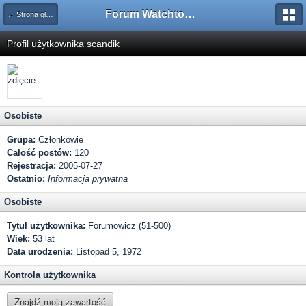
Forum Watchtower
← Strona główna
Profil użytkownika scandik
Osobiste
Grupa:
Członkowie
Całość postów:
120
Rejestracja:
2005-07-27
Ostatnio:
Informacja prywatna
Osobiste
Tytuł użytkownika:
Forumowicz (51-500)
Wiek:
53 lat
Data urodzenia:
Listopad 5, 1972
Kontrola użytkownika
Znajdź moją zawartość