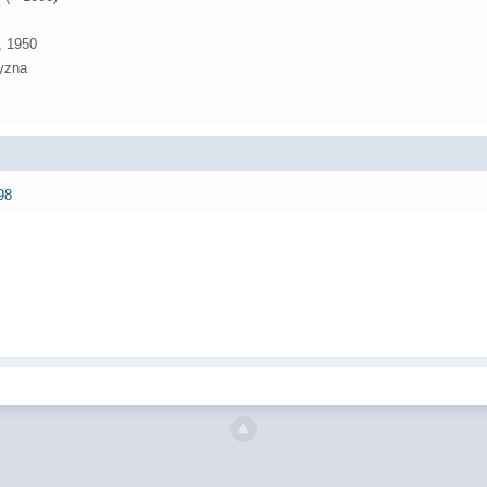
, 1950
yzna
98