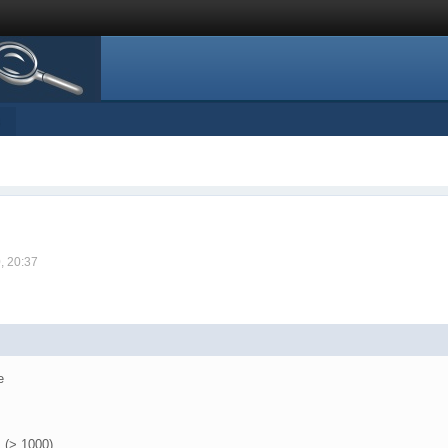
s
, 20:37
e
m (> 1000)