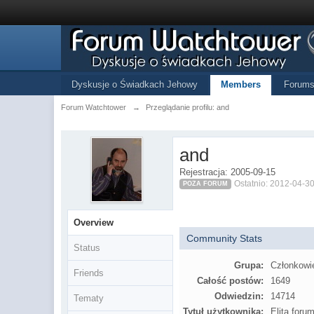
Dyskusje o Świadkach Jehowy
Members
Forum
Forum Watchtower
→
Przeglądanie profilu: and
and
Rejestracja: 2005-09-15
Ostatnio: 2012-04-30
POZA FORUM
Overview
Community Stats
Status
Grupa:
Członkowi
Friends
Całość postów:
1649
Odwiedzin:
14714
Tematy
Tytuł użytkownika:
Elita foru