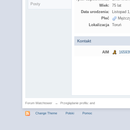
Posty
Wiek:
75 lat
Data urodzenia:
Listopad 1
Płeć
Mężcz
Lokalizacja
Toruń
Kontakt
AIM
16593
Forum Watchtower
→
Przeglądanie profilu: and
Change Theme
Polski
Pomoc