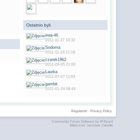
Ostatnio byli
ewa-46
2011-11-27 18:32
Sodoma
2011-11-19 21:18
czarek1962
2011-09-05 21:00
Laurka
2011-07-07 11:03
gambit
2011-01-24 08:44
Regulamin
·
Privacy Policy
Community Forum Software by IP.Board
Właściciel: Jarosław Zabiełło