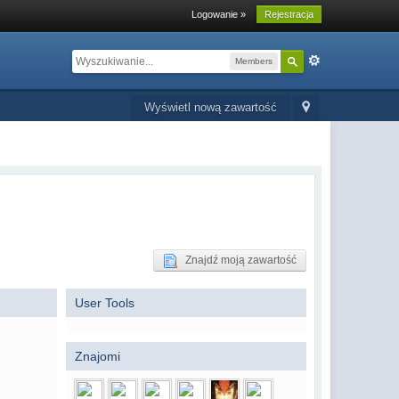
Logowanie »
Rejestracja
Members
Wyświetl nową zawartość
Znajdź moją zawartość
User Tools
Znajomi