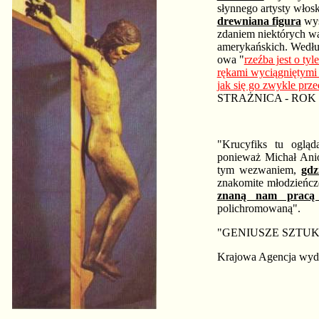
słynnego artysty włosk
drewniana figura
wys
zdaniem niektórych war
amerykańskich. Według
owa "
rzeźba jest o ty
rękami wyciągniętymi 
jak się go zwykle prz
STRAŻNICA - ROK CI
"Krucyfiks tu ogląd
ponieważ Michał Anio
tym wezwaniem,
gdz
znakomite młodzieńcz
znaną nam pracą
polichromowaną".
"GENIUSZE SZTU
Krajowa Agencja wyda