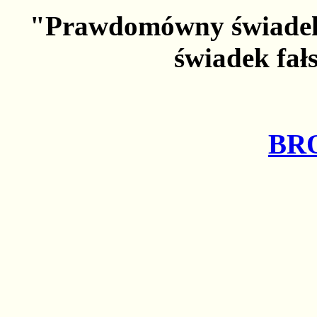
"Prawdomówny świadek 
świadek fał
BR