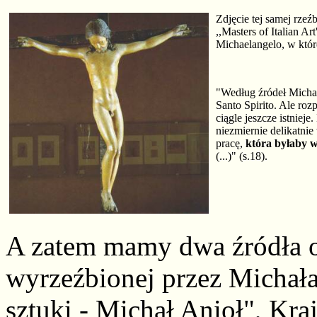
Zdjęcie tej samej rzeź
,,Masters of Italian A
Michaelangelo, w któr
"Według źródeł Michał
Santo Spirito. Ale roz
ciągle jeszcze istniej
niezmiernie delikatni
pracę,
która byłaby w
(...)" (s.18).
A zatem mamy dwa źródła o
wyrzeźbionej przez Michała
sztuki - Michał Anioł", K