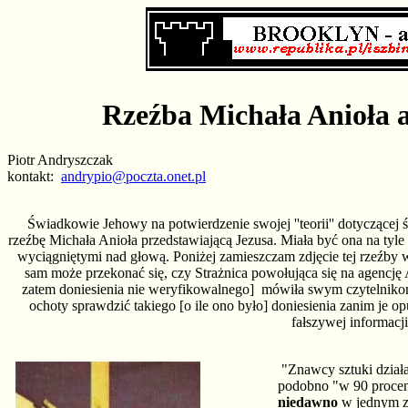
Rzeźba Michała Anioła a
Piotr Andryszczak
kontakt:
andrypio@poczta.onet.pl
Świadkowie Jehowy na potwierdzenie swojej ''teorii'' dotyczącej ś
rzeźbę Michała Anioła przedstawiającą Jezusa. Miała być ona na tyle
wyciągniętymi nad głową. Poniżej zamieszczam zdjęcie tej rzeźby 
sam może przekonać się, czy Strażnica powołująca się na agencję A
zatem doniesienia nie weryfikowalnego] mówiła swym czytelnikom
ochoty sprawdzić takiego [o ile ono było] doniesienia zanim je op
fałszywej informacji
"Znawcy sztuki działa
podobno "w 90 procen
niedawno
w jednym z 