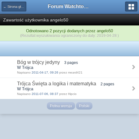
Forum Watchtower
← Strona główna
Zawartość użytkownika angelo50
Odnotowano 2 pozycji dodanych przez angelo50
(Rezultat wyszukiwania ograniczony do daty: 2019-04-28 )
Bóg w trójcy jedyny
3 pages
W Trójca
Napisano
2011-04-17, 09:26
przez meard421
Trójca Święta a logika i matematyka
2 pages
W Trójca
Napisano
2011-07-06, 08:37
przez Hipcio
Pełna wersja
Polski