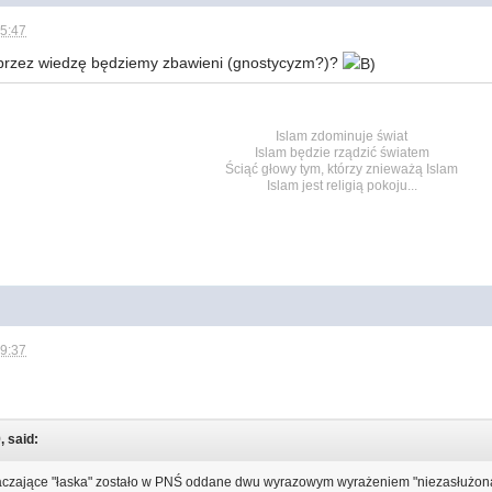
15:47
 przez wiedzę będziemy zbawieni (gnostycyzm?)?
Islam zdominuje świat
Islam będzie rządzić światem
Ściąć głowy tym, którzy znieważą Islam
Islam jest religią pokoju...
09:37
, said:
czające "łaska" zostało w PNŚ oddane dwu wyrazowym wyrażeniem "niezasłużona 