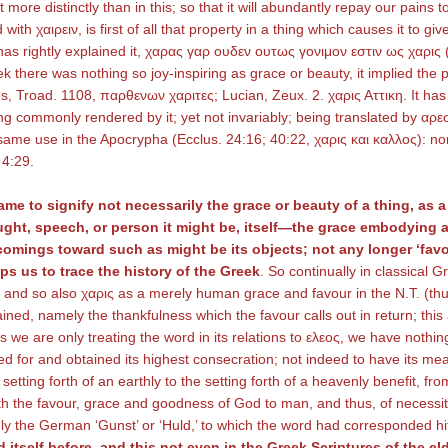
t more distinctly than in this; so that it will abundantly repay our pains t
ith χαιρειν, is first of all that property in a thing which causes it to giv
has rightly explained it, χαρας γαρ ουδεν ουτως γονιμον εστιν ως χαρις (cf
ek there was nothing so joy-inspiring as grace or beauty, it implied th
des, Troad. 1108, παρθενων χαριτες; Lucian, Zeux. 2. χαρις Αττικη. It has
same use in the Apocrypha (Ecclus. 24:16; 40:22, χαρις και καλλος): nor 
 4:29.
ame to signify not necessarily the grace or beauty of a thing, as a
ought, speech, or person it might be, itself—the grace embodying a
tcomings toward such as might be its objects; not any longer ‘favou
lps us to trace the history of the Greek
. So continually in classical 
; and so also χαρις as a merely human grace and favour in the N.T. (thus
ned, namely the thankfulness which the favour calls out in return; this 
as we are only treating the word in its relations to ελεος, we have nothing
ted for and obtained its highest consecration; not indeed to have its 
he setting forth of an earthly to the setting forth of a heavenly benefit,
th the favour, grace and goodness of God to man, and thus, of necessity,
ly the German ‘Gunst’ or ‘Huld,’ to which the word had corresponded hi
d itself before, and this not even in the Greek Scriptures of the e