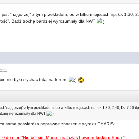
 jest "najgorzej" z tym przekładem, bo w kilku miejscach np. Łk 1:30, 2
iwość". Badź trochę bardziej wyrozumiały dla NWT
22:11
ie nie było słychać tutaj na forum.
est "najgorzej" z tym przekładem, bo w kilku miejscach np. Łk 1:30, 2:40, Dz 7:10 i
ardziej wyrozumiały dla NWT
ica sama potwierdza poprawne znaczenie wyrazu CHARIS:
ekł do niej: "Nie bój się, Mario, znalazłaś bowiem
łaskę
u Boga;”