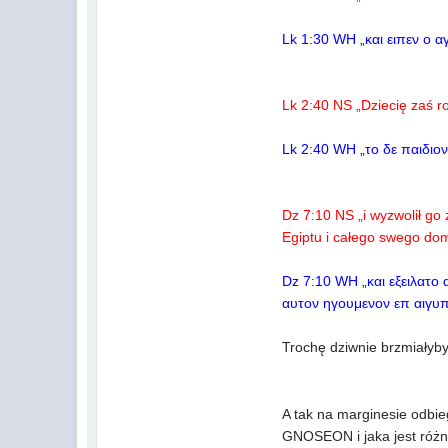
Lk 1:30 WH „και ειπεν ο 
Lk 2:40 NS „Dziecię zaś ro
Lk 2:40 WH „το δε παιδιο
Dz 7:10 NS „i wyzwolił go 
Egiptu i całego swego do
Dz 7:10 WH „και εξειλατο
αυτον ηγουμενον επ αιγυπ
Trochę dziwnie brzmiałyb
A tak na marginesie odb
GNOSEON i jaka jest różn