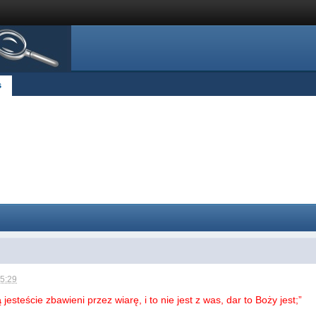
s
15:29
ą
jesteście zbawieni przez wiarę, i to nie jest z was, dar to Boży jest;”