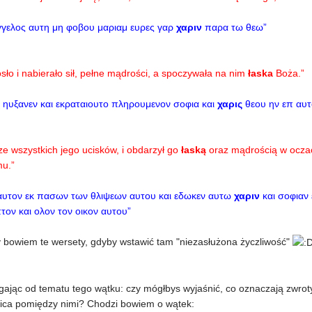
αγγελος αυτη μη φοβου μαριαμ ευρες γαρ
χαριν
παρα τω θεω”
sło i nabierało sił, pełne mądrości, a spoczywała na nim
łaska
Boża.”
ν ηυξανεν και εκραταιουτο πληρουμενον σοφια και
χαρις
θεου ην επ αυτ
ze wszystkich jego ucisków, i obdarzył go
łaską
oraz mądrością w oczac
mu.”
 αυτον εκ πασων των θλιψεων αυτου και εδωκεν αυτω
χαριν
και σοφιαν
τον και ολον τον οικον αυτου”
y bowiem te wersety, gdyby wstawić tam "niezasłużona życzliwość"
iegając od tematu tego wątku: czy mógłbys wyjaśnić, co oznaczają 
ica pomiędzy nimi? Chodzi bowiem o wątek: