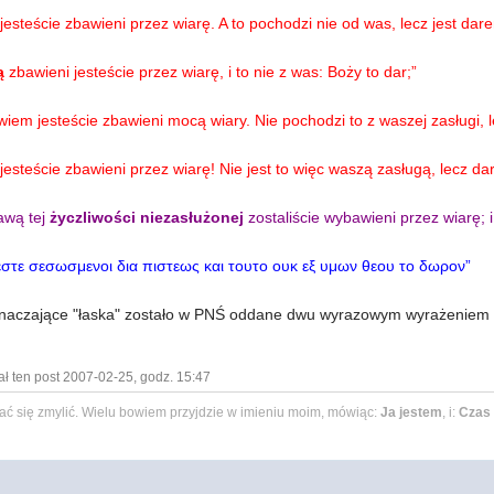
esteście zbawieni przez wiarę. A to pochodzi nie od was, lecz jest dar
ą
zbawieni jesteście przez wiarę, i to nie z was: Boży to dar;”
iem jesteście zbawieni mocą wiary. Nie pochodzi to z waszej zasługi, 
esteście zbawieni przez wiarę! Nie jest to więc waszą zasługą, lecz d
awą tej
życzliwości niezasłużonej
zostaliście wybawieni przez wiarę; i
εστε σεσωσμενοι δια πιστεως και τουτο ουκ εξ υμων θεου το δωρον”
aczające "łaska" zostało w PNŚ oddane dwu wyrazowym wyrażeniem "n
ł ten post 2007-02-25, godz. 15:47
 dać się zmylić. Wielu bowiem przyjdzie w imieniu moim, mówiąc:
Ja jestem
, i:
Czas 