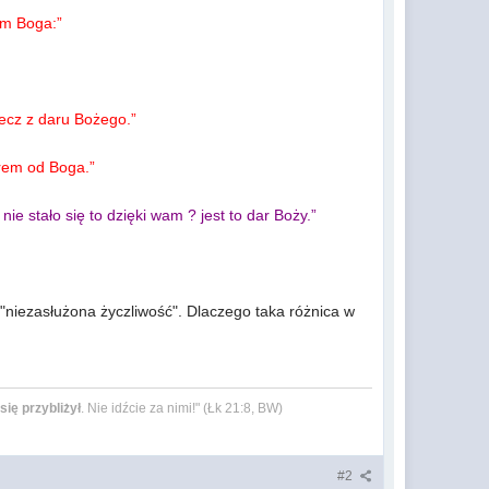
em Boga:”
lecz z daru Bożego.”
arem od Boga.”
 nie stało się to dzięki wam ? jest to dar Boży.”
iezasłużona życzliwość". Dlaczego taka różnica w
się przybliżył
. Nie idźcie za nimi!" (Łk 21:8, BW)
#2