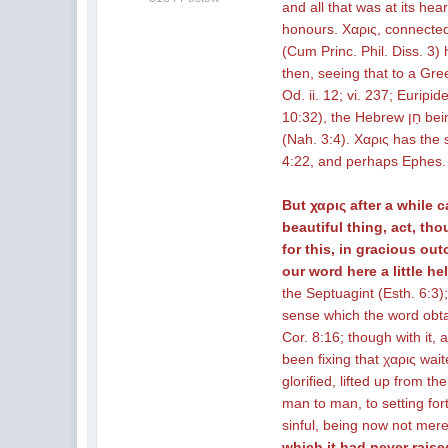
and all that was at its hear
honours. Χαρις, connected w
(Cum Princ. Phil. Diss. 3) 
then, seeing that to a Gre
Od. ii. 12; vi. 237; Euripi
10:32), the Hebrew חֵן being commonly rendered by it; yet not invariably; being translated by αρεσκεια (Prov. 31:30); by ελεος (Gen. 19:19); by επιχαρις
(Nah. 3:4). Χαρις has the 
4:22, and perhaps Ephes.
But χαρις after a while c
beautiful thing, act, th
for this, in gracious ou
our word here a little he
the Septuagint (Esth. 6:3)
sense which the word obtai
Cor. 8:16; though with it, 
been fixing that χαρις wai
glorified, lifted up from t
man to man, to setting for
sinful, being now not mere
which it had never raise