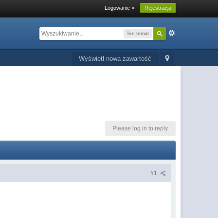
Logowanie »
Rejestracja
Ten temat
Wyświetl nową zawartość
Please log in to reply
#1