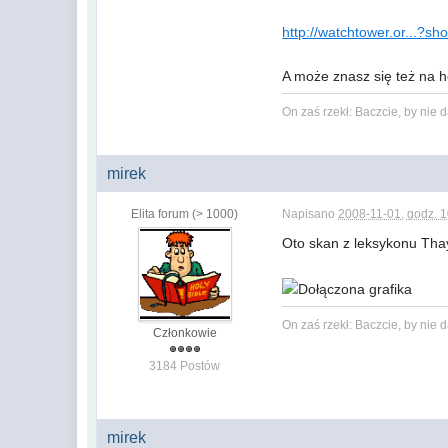
http://watchtower.or...?s
A może znasz się też na 
On zaś rzekł: Baczcie, by nie
mirek
Elita forum (> 1000)
Napisano
2008-11-01, godz. 
Oto skan z leksykonu Tha
On zaś rzekł: Baczcie, by nie
Członkowie
3184 Postów
mirek