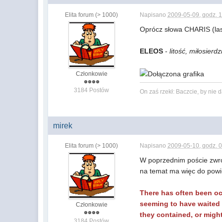
Elita forum (> 1000)
Napisano
2009-05-09, godz. 
Oprócz słowa CHARIS (lask
ELEOS
-
litość, miłosierd
Członkowie
3184 Postów
On zaś rzekł: Baczcie, by nie
mirek
Elita forum (> 1000)
Napisano
2009-05-10, godz. 
W poprzednim poście zwró
na temat ma więc do pow
There has often been oc
seeming to have waited f
Członkowie
they contained, or migh
3184 Postów