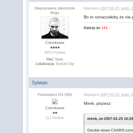
Niepoprawne stworzenie
Napisano
2007-02-25, godz. 
Boga
Bo to oznaczałoby że nie
Należę do
144...
Członkowie
4853 Postów
Płeć:
Male
Lokalizacja:
Scecin City
Sylwan
Forumowicz (51-500)
Napisano
2007-02-26, godz. 
Mirek, piszesz:
Członkowie
112 Postów
mirek, on 2007-02-25 16:29
Greckie słowo CHARIS ozna