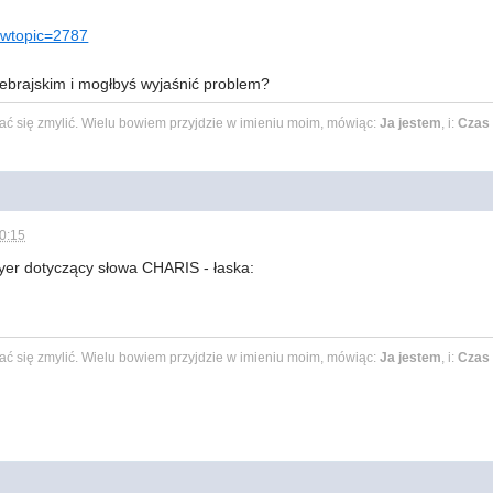
howtopic=2787
hebrajskim i mogłbyś wyjaśnić problem?
 dać się zmylić. Wielu bowiem przyjdzie w imieniu moim, mówiąc:
Ja jestem
, i:
Czas 
10:15
yer dotyczący słowa CHARIS - łaska:
 dać się zmylić. Wielu bowiem przyjdzie w imieniu moim, mówiąc:
Ja jestem
, i:
Czas 