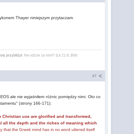
eksykonem Thayer niniejszym przytaczam.
się przybliżył
. Nie idźcie za nimi!" (Łk 21:8, BW)
#7
OS ale nie wyjaśniłem różnic pomiędzy nimi. Oto co
tamentu" (strony 166-171):
Christian use are glorified and transformed,
eal all the depth and the riches of meaning which
say that the Greek mind has in no word uttered itself