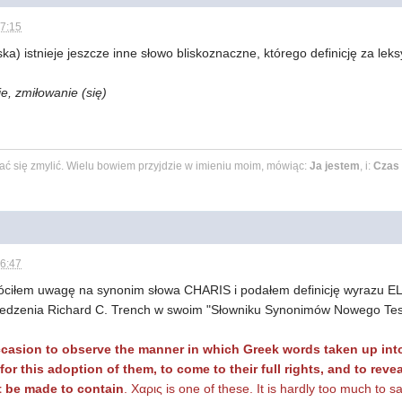
17:15
a) istnieje jeszcze inne słowo bliskoznaczne, którego definicję za l
zie, zmiłowanie (się)
 dać się zmylić. Wielu bowiem przyjdzie w imieniu moim, mówiąc:
Ja jestem
, i:
Czas 
06:47
ciłem uwagę na synonim słowa CHARIS i podałem definicję wyrazu ELE
iedzenia Richard C. Trench w swoim "Słowniku Synonimów Nowego Tes
casion to observe the manner in which Greek words taken up into 
or this adoption of them, to come to their full rights, and to rev
t be made to contain
. Χαρις is one of these. It is hardly too much to 