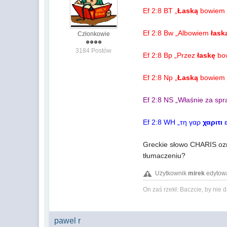
Ef 2:8 BT „
Łaską
bowiem j
Ef 2:8 Bw „Albowiem
łask
Członkowie
3184 Postów
Ef 2:8 Bp „Przez
łaskę
bow
Ef 2:8 Np „
Łaską
bowiem j
Ef 2:8 NS „Właśnie za spr
Ef 2:8 WH „τη γαρ
χαριτι
Greckie słowo CHARIS ozn
tłumaczeniu?
Użytkownik
mirek
edytowa
On zaś rzekł: Baczcie, by nie
pawel r