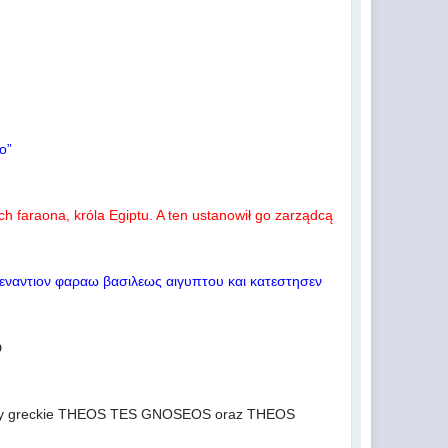
ο”
h faraona, króla Egiptu. A ten ustanowił go zarządcą
 εναντιον φαραω βασιλεως αιγυπτου και κατεστησεν
zwroty greckie THEOS TES GNOSEOS oraz THEOS