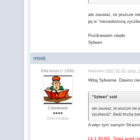
ale zauważ, że jeszcze nie
jej w "niezasłużoną życzl
Pozdrawiam ciepło
Sylwan
mirek
Elita forum (> 1000)
Napisano
2007-02-26, godz. 
Witaj Sylwanie. Dawno cieb
"Sylwan" said
Członkowie
ale zauważ, że jeszcze nie j
życzliwość". Badź trochę b
3184 Postów
A więc tym samym Strazn
Lk 1:30 NS „Toteż anioł rz