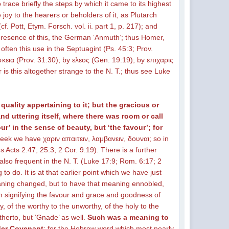
o trace briefly the steps by which it came to its highest
e joy to the hearers or beholders of it, as Plutarch
. Pott, Etym. Forsch. vol. ii. part 1, p. 217); and
e presence of this, the German ‘Anmuth’; thus Homer,
 often this use in the Septuagint (Ps. 45:3; Prov.
is this altogether strange to the N. T.; thus see Luke
 quality appertaining to it; but the gracious or
nd uttering itself, where there was room or call
r’ in the sense of beauty, but ‘the favour’; for
Greek we have χαριν απαιτειν, λαμβανειν, δουναι; so in
 Acts 2:47; 25:3; 2 Cor. 9:19). There is a further
also frequent in the N. T. (Luke 17:9; Rom. 6:17; 2
 to do. It is at that earlier point which we have just
meaning changed, but to have that meaning ennobled,
 from signifying the favour and grace and goodness of
 of the worthy to the unworthy, of the holy to the
therto, but ‘Gnade’ as well.
Such was a meaning to
lder Covenant
; for the Hebrew word which most nearly