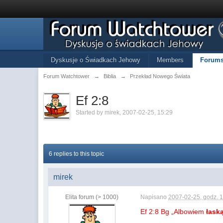
Dyskusje o Świadkach Jehowy
Members
Forum
Forum Watchtower
→
Biblia
→
Przekład Nowego Świata
Ef 2:8
Started by
mirek
,
2007-02-25, 15:29
6 replies to this topic
mirek
Elita forum (> 1000)
Napisano
2007-02-25, godz. 
Ef 2:8 Bg „Albowiem
łask