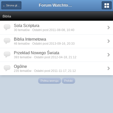
Forum Watchtower
← Strona główna
Biblia
Sola Scriptura
30 tematów · Ostatni post 2011-08-08, 10:40
Biblia Internetowa
46 tematów · Ostatni post 2013-09-16, 20:33
Przekład Nowego Świata
393 tematów · Ostatni post 2012-04-18, 21:12
Ogólne
235 tematów · Ostatni post 2011-11-17, 21:12
Pełna wersja
Polski