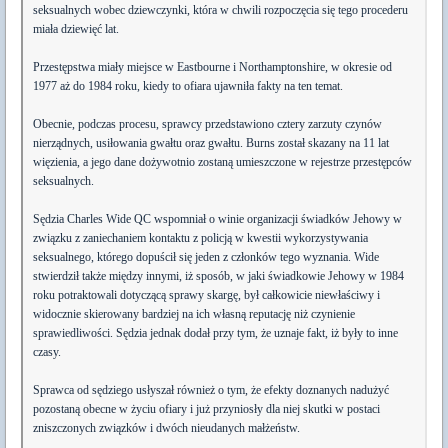
seksualnych wobec dziewczynki, która w chwili rozpoczęcia się tego procederu
miała dziewięć lat.
Przestępstwa miały miejsce w Eastbourne i Northamptonshire, w okresie od
1977 aż do 1984 roku, kiedy to ofiara ujawniła fakty na ten temat.
Obecnie, podczas procesu, sprawcy przedstawiono cztery zarzuty czynów
nierządnych, usiłowania gwałtu oraz gwałtu. Burns został skazany na 11 lat
więzienia, a jego dane dożywotnio zostaną umieszczone w rejestrze przestępców
seksualnych.
Sędzia Charles Wide QC wspomniał o winie organizacji świadków Jehowy w
związku z zaniechaniem kontaktu z policją w kwestii wykorzystywania
seksualnego, którego dopuścił się jeden z członków tego wyznania. Wide
stwierdził także między innymi, iż sposób, w jaki świadkowie Jehowy w 1984
roku potraktowali dotyczącą sprawy skargę, był całkowicie niewłaściwy i
widocznie skierowany bardziej na ich własną reputację niż czynienie
sprawiedliwości. Sędzia jednak dodał przy tym, że uznaje fakt, iż były to inne
czasy.
Sprawca od sędziego usłyszał również o tym, że efekty doznanych nadużyć
pozostaną obecne w życiu ofiary i już przyniosły dla niej skutki w postaci
zniszczonych związków i dwóch nieudanych małżeństw.