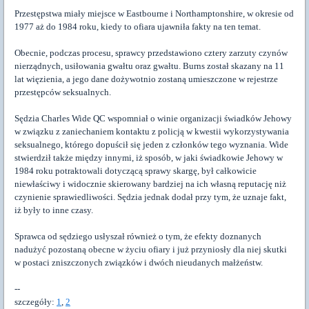
Przestępstwa miały miejsce w Eastbourne i Northamptonshire, w okresie od
1977 aż do 1984 roku, kiedy to ofiara ujawniła fakty na ten temat.
Obecnie, podczas procesu, sprawcy przedstawiono cztery zarzuty czynów
nierządnych, usiłowania gwałtu oraz gwałtu. Burns został skazany na 11
lat więzienia, a jego dane dożywotnio zostaną umieszczone w rejestrze
przestępców seksualnych.
Sędzia Charles Wide QC wspomniał o winie organizacji świadków Jehowy
w związku z zaniechaniem kontaktu z policją w kwestii wykorzystywania
seksualnego, którego dopuścił się jeden z członków tego wyznania. Wide
stwierdził także między innymi, iż sposób, w jaki świadkowie Jehowy w
1984 roku potraktowali dotyczącą sprawy skargę, był całkowicie
niewłaściwy i widocznie skierowany bardziej na ich własną reputację niż
czynienie sprawiedliwości. Sędzia jednak dodał przy tym, że uznaje fakt,
iż były to inne czasy.
Sprawca od sędziego usłyszał również o tym, że efekty doznanych
nadużyć pozostaną obecne w życiu ofiary i już przyniosły dla niej skutki
w postaci zniszczonych związków i dwóch nieudanych małżeństw.
--
szczegóły:
1
,
2