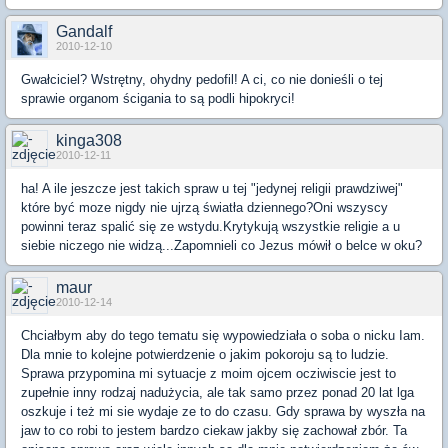
Gandalf
2010-12-10
Gwałciciel? Wstrętny, ohydny pedofil! A ci, co nie donieśli o tej
sprawie organom ścigania to są podli hipokryci!
kinga308
2010-12-11
ha! A ile jeszcze jest takich spraw u tej "jedynej religii prawdziwej"
które być moze nigdy nie ujrzą światła dziennego?Oni wszyscy
powinni teraz spalić się ze wstydu.Krytykują wszystkie religie a u
siebie niczego nie widzą...Zapomnieli co Jezus mówił o belce w oku?
maur
2010-12-14
Chciałbym aby do tego tematu się wypowiedziała o soba o nicku Iam.
Dla mnie to kolejne potwierdzenie o jakim pokoroju są to ludzie.
Sprawa przypomina mi sytuacje z moim ojcem ocziwiscie jest to
zupełnie inny rodzaj nadużycia, ale tak samo przez ponad 20 lat lga
oszkuje i też mi sie wydaje ze to do czasu. Gdy sprawa by wyszła na
jaw to co robi to jestem bardzo ciekaw jakby się zachował zbór. Ta