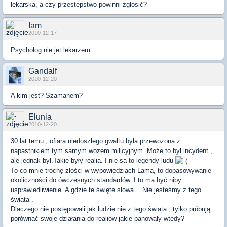
lekarska, a czy przestępstwo powinni zgłosić?
Iam
2010-12-17
Psycholog nie jet lekarzem.
Gandalf
2010-12-20
A kim jest? Szamanem?
Elunia
2010-12-20
30 lat temu , ofiara niedoszłego gwałtu była przewożona z
napastnikiem tym samym wozem milicyjnym. Może to był incydent ,
ale jednak był.Takie były realia. I nie są to legendy ludu
To co mnie trochę złości w wypowiedziach Lama, to dopasowywanie
okoliczności do ówczesnych standardów. I to ma być niby
usprawiedliwienie. A gdzie te święte słowa …Nie jesteśmy z tego
świata .
Dlaczego nie postępowali jak ludzie nie z tego świata , tylko próbują
porównać swoje działania do realiów jakie panowały wtedy?