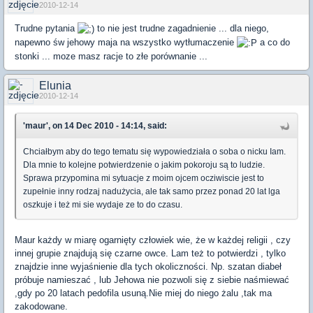
2010-12-14
Trudne pytania
to nie jest trudne zagadnienie ... dla niego,
napewno św jehowy maja na wszystko wytłumaczenie
a co do
stonki ... moze masz racje to złe porównanie ...
Elunia
2010-12-14
'maur', on 14 Dec 2010 - 14:14, said:
Chciałbym aby do tego tematu się wypowiedziała o soba o nicku Iam.
Dla mnie to kolejne potwierdzenie o jakim pokoroju są to ludzie.
Sprawa przypomina mi sytuacje z moim ojcem ocziwiscie jest to
zupełnie inny rodzaj nadużycia, ale tak samo przez ponad 20 lat lga
oszkuje i też mi sie wydaje ze to do czasu.
Maur każdy w miarę ogarnięty człowiek wie, że w każdej religii , czy
innej grupie znajdują się czarne owce. Lam też to potwierdzi , tylko
znajdzie inne wyjaśnienie dla tych okoliczności. Np. szatan diabeł
próbuje namieszać , lub Jehowa nie pozwoli się z siebie naśmiewać
,gdy po 20 latach pedofila usuną.Nie miej do niego żalu ,tak ma
zakodowane.