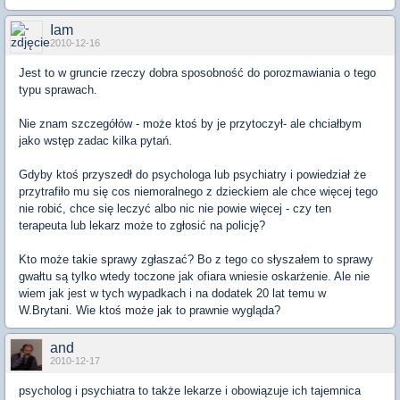
Iam
2010-12-16
Jest to w gruncie rzeczy dobra sposobność do porozmawiania o tego
typu sprawach.
Nie znam szczegółów - może ktoś by je przytoczył- ale chciałbym
jako wstęp zadac kilka pytań.
Gdyby ktoś przyszedł do psychologa lub psychiatry i powiedział że
przytrafiło mu się cos niemoralnego z dzieckiem ale chce więcej tego
nie robić, chce się leczyć albo nic nie powie więcej - czy ten
terapeuta lub lekarz może to zgłosić na policję?
Kto może takie sprawy zgłaszać? Bo z tego co słyszałem to sprawy
gwałtu są tylko wtedy toczone jak ofiara wniesie oskarżenie. Ale nie
wiem jak jest w tych wypadkach i na dodatek 20 lat temu w
W.Brytani. Wie ktoś może jak to prawnie wygląda?
and
2010-12-17
psycholog i psychiatra to także lekarze i obowiązuje ich tajemnica