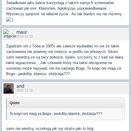
Świadkowie jako ludzie korzystają z takich samych schematów
zachowań jak inni. Kłamstwo, hipokryzja, usprawiedliwianie.
Wystarczy spojrzeć na własne życie . Aż tak bardzo się nie różnimy
maur
2010-12-15
Zgadzam sie z Toba w 100% ale zawsze wydwałao mi sie że takie
zachowania nie powinny sie mieścic w profilu św jehowych. Skoro
sami twierdzą ze są tacy pobożni, lojalni, szczerzy to z kad sie biarą
takie wypaczenia... Jak człowiek który ma takie obciązenia na
sumieniu może nazywac sie św samego Boga. To kogo oni mają za
Boga - pedofila, kłamce, złodzieja???
and
2010-12-15
Quote
To kogo oni mają za Boga - pedofila, kłamce, złodzieja???
sami nie wiedzą, oczekują jak się okaże jaki to bóg