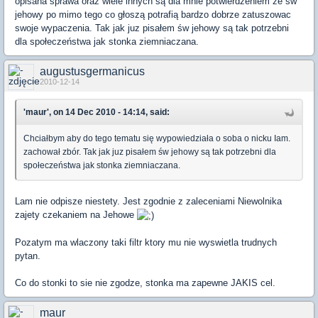
opisana sprawa oraz wiele innych są dla mnie potwierdzeniem że św
jehowy po mimo tego co głoszą potrafią bardzo dobrze zatuszowac
swoje wypaczenia. Tak jak juz pisałem św jehowy są tak potrzebni
dla społeczeństwa jak stonka ziemniaczana.
augustusgermanicus
2010-12-14
'maur', on 14 Dec 2010 - 14:14, said:
Chciałbym aby do tego tematu się wypowiedziała o soba o nicku Iam.
zachował zbór. Tak jak juz pisałem św jehowy są tak potrzebni dla
społeczeństwa jak stonka ziemniaczana.
Lam nie odpisze niestety. Jest zgodnie z zaleceniami Niewolnika
zajety czekaniem na Jehowe
Pozatym ma wlaczony taki filtr ktory mu nie wyswietla trudnych
pytan.
Co do stonki to sie nie zgodze, stonka ma zapewne JAKIS cel.
maur