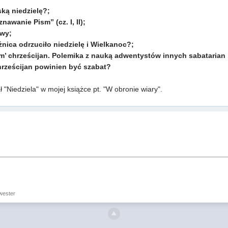
ką niedzielę?;
nawanie Pism” (cz. I, II);
owy;
nica odrzuciło niedzielę i Wielkanoc?;
m’ chrześcijan. Polemika z nauką adwentystów innych sabatarian
rześcijan powinien być szabat?
ał "Niedziela" w mojej książce pt. "W obronie wiary".
wester