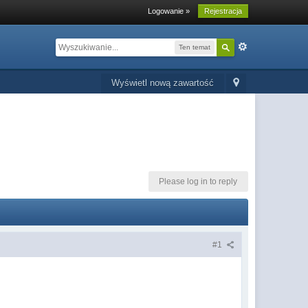
Logowanie »
Rejestracja
Ten temat
Wyświetl nową zawartość
Please log in to reply
#1