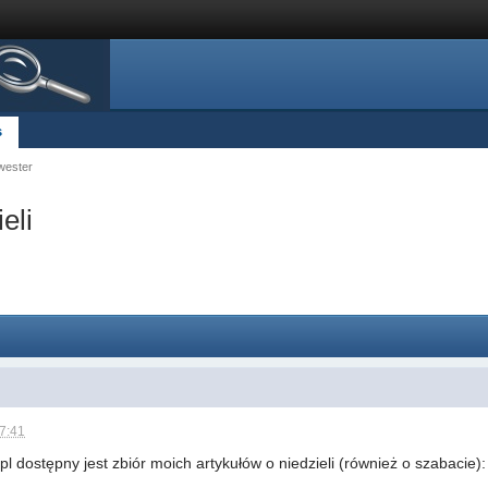
s
wester
eli
17:41
l dostępny jest zbiór moich artykułów o niedzieli (również o szabacie):