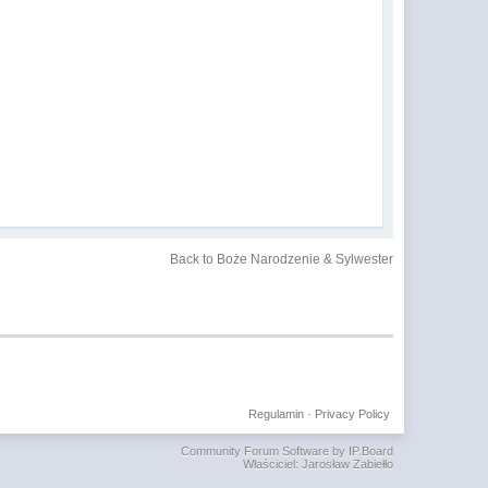
Back to Boże Narodzenie & Sylwester
Regulamin
·
Privacy Policy
Community Forum Software by IP.Board
Właściciel: Jarosław Zabiełło