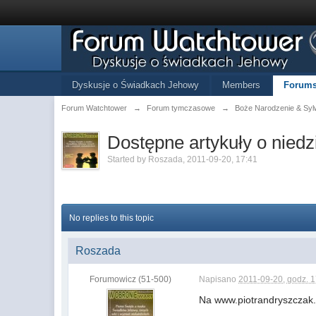
Dyskusje o Świadkach Jehowy
Members
Forum
Forum Watchtower
→
Forum tymczasowe
→
Boże Narodzenie & Syl
Dostępne artykuły o niedzi
Started by
Roszada
,
2011-09-20, 17:41
No replies to this topic
Roszada
Forumowicz (51-500)
Napisano
2011-09-20, godz. 
Na www.piotrandryszczak.p