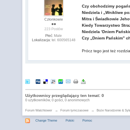
Czy obchodzimy pogańs
Niedziela i „Wnikliwe poz
Mitra i Świadkowie Jeh
Członkowie
Kiedy Towarzystwo Straż
223 Postów
Niedziela ‘Dniem Pański
Płeć:
Male
Czy „Dniem Pańskim” ch
Lokalizacja:
tel. 600565148
Prócz tego jest też rozdzi
Użytkownicy przeglądający ten temat: 0
0 użytkowników, 0 gości, 0 anonimowych
Forum Watchtower
→
Forum tymczasowe
→
Boże Narodzenie & Syl
Change Theme
Polski
Pomoc