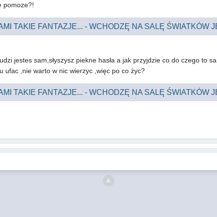
ie pomoze?!
AMI TAKIE FANTAZJE... - WCHODZĘ NA SALĘ ŚWIATKÓW JE
 ludzi jestes sam,słyszysz piekne hasła a jak przyjdzie co do czego to s
u ufac ,nie warto w nic wierzyc ,więc po co życ?
AMI TAKIE FANTAZJE... - WCHODZĘ NA SALĘ ŚWIATKÓW JE