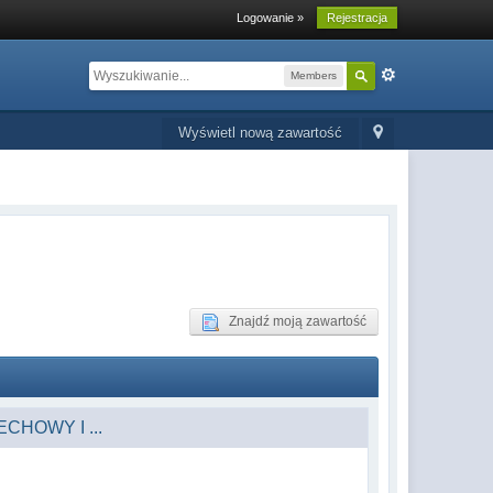
Logowanie »
Rejestracja
Members
Wyświetl nową zawartość
Znajdź moją zawartość
CHOWY I ...