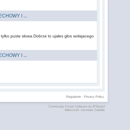
CHOWY I ...
a tylko puste słowa.Dobrze to ujałes głos wołajacego
CHOWY I ...
Regulamin
·
Privacy Policy
Community Forum Software by IP.Board
Właściciel: Jarosław Zabiełło