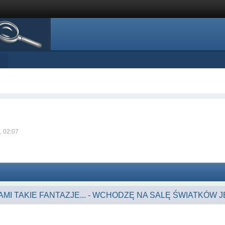
s
, 02:07
AMI TAKIE FANTAZJE... - WCHODZĘ NA SALĘ ŚWIATKÓW JE