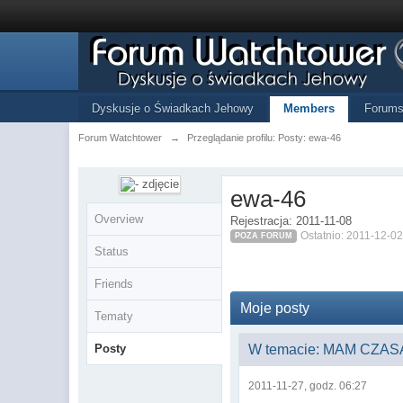
Dyskusje o Świadkach Jehowy
Members
Forum
Forum Watchtower
→
Przeglądanie profilu: Posty: ewa-46
ewa-46
Overview
Rejestracja: 2011-11-08
Ostatnio: 2011-12-02
POZA FORUM
Status
Friends
Moje posty
Tematy
Posty
W temacie: MAM CZAS
2011-11-27, godz. 06:27