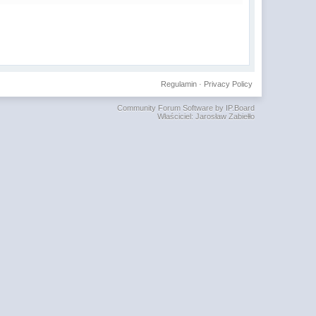
Regulamin
·
Privacy Policy
Community Forum Software by IP.Board
Właściciel: Jarosław Zabiełło