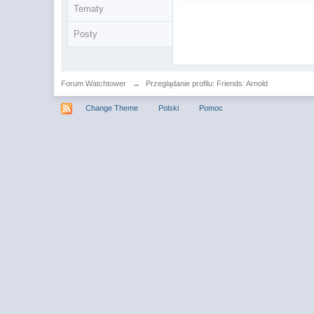
Tematy
Posty
Forum Watchtower
→
Przeglądanie profilu: Friends: Arnold
Change Theme
Polski
Pomoc