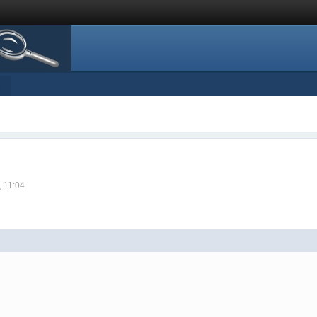
s
, 11:04