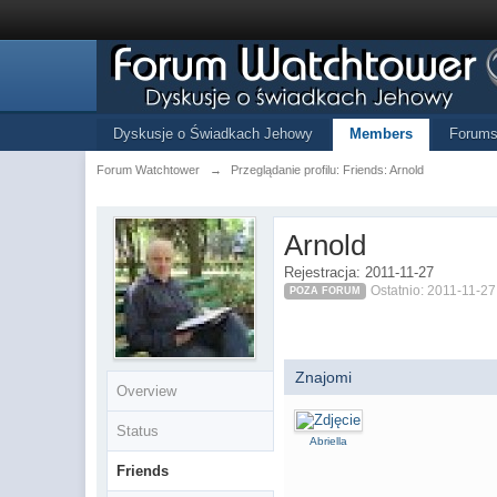
Dyskusje o Świadkach Jehowy
Members
Forum
Forum Watchtower
→
Przeglądanie profilu: Friends: Arnold
Arnold
Rejestracja: 2011-11-27
Ostatnio: 2011-11-27
POZA FORUM
Znajomi
Overview
Status
Abriella
Friends