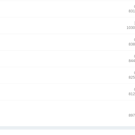
831
1030
838
844
825
812
897