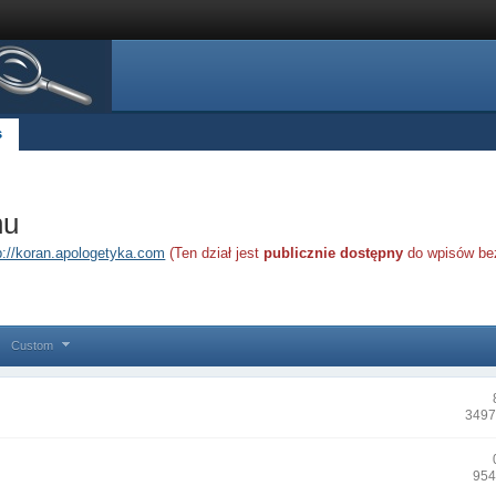
s
nu
p://koran.apologetyka.com
(Ten dział jest
publicznie dostępny
do wpisów bez
Custom
3497
954