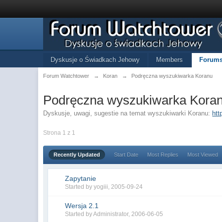
Dyskusje o Świadkach Jehowy
Members
Forum
Forum Watchtower
→
Koran
→
Podręczna wyszukiwarka Koranu
Podręczna wyszukiwarka Kora
Dyskusje, uwagi, sugestie na temat wyszukiwarki Koranu:
htt
Strona 1 z 1
Recently Updated
Start Date
Most Replies
Most Viewed
Zapytanie
Started by
yogiii
,
2005-09-24
Wersja 2.1
Started by
Administrator
,
2006-06-05