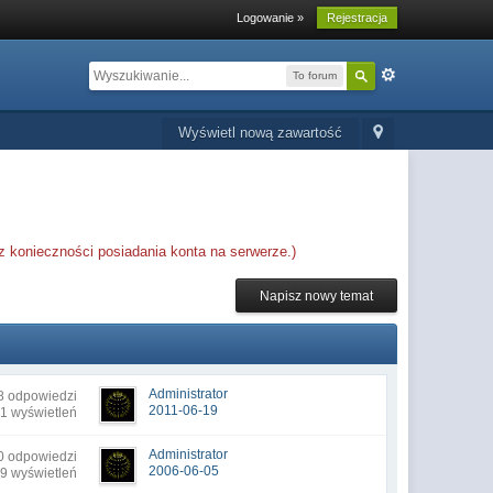
Logowanie »
Rejestracja
To forum
Wyświetl nową zawartość
 konieczności posiadania konta na serwerze.)
Napisz nowy temat
Administrator
8 odpowiedzi
2011-06-19
1 wyświetleń
Administrator
0 odpowiedzi
2006-06-05
9 wyświetleń