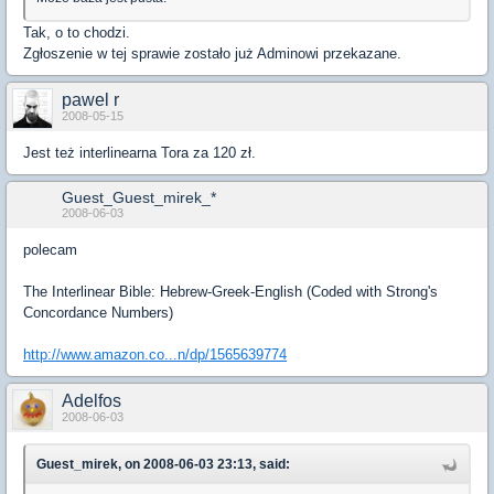
Tak, o to chodzi.
Zgłoszenie w tej sprawie zostało już Adminowi przekazane.
pawel r
2008-05-15
Jest też interlinearna Tora za 120 zł.
Guest_Guest_mirek_*
2008-06-03
polecam
The Interlinear Bible: Hebrew-Greek-English (Coded with Strong's
Concordance Numbers)
http://www.amazon.co...n/dp/1565639774
Adelfos
2008-06-03
Guest_mirek, on 2008-06-03 23:13, said: