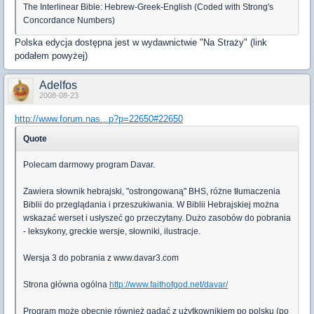
The Interlinear Bible: Hebrew-Greek-English (Coded with Strong's
Concordance Numbers)
Polska edycja dostępna jest w wydawnictwie "Na Straży" (link
podałem powyżej)
Adelfos
2008-08-23
http://www.forum.nas...p?p=22650#22650
Quote
Polecam darmowy program Davar.
Zawiera słownik hebrajski, "ostrongowaną" BHS, różne tłumaczenia
Biblii do przeglądania i przeszukiwania. W Biblii Hebrajskiej można
wskazać werset i usłyszeć go przeczytany. Dużo zasobów do pobrania
- leksykony, greckie wersje, słowniki, ilustracje.
Wersja 3 do pobrania z www.davar3.com
Strona główna ogólna
http://www.faithofgod.net/davar/
Program może obecnie również gadać z użytkownikiem po polsku (po