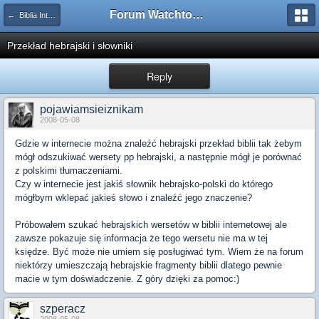
Forum Watchtower
← Biblia Internetowa
Przekład hebrajski i słowniki
Reply
pojawiamsieiznikam
2008-05-08
Gdzie w internecie można znaleźć hebrajski przekład biblii tak żebym
mógł odszukiwać wersety pp hebrajski, a następnie mógł je porównać
z polskimi tłumaczeniami.
Czy w internecie jest jakiś słownik hebrajsko-polski do którego
mógłbym wklepać jakieś słowo i znaleźć jego znaczenie?
Próbowałem szukać hebrajskich wersetów w biblii internetowej ale
zawsze pokazuje się informacja że tego wersetu nie ma w tej
księdze. Być może nie umiem się posługiwać tym. Wiem że na forum
niektórzy umieszczają hebrajskie fragmenty biblii dlatego pewnie
macie w tym doświadczenie. Z góry dzięki za pomoc:)
szperacz