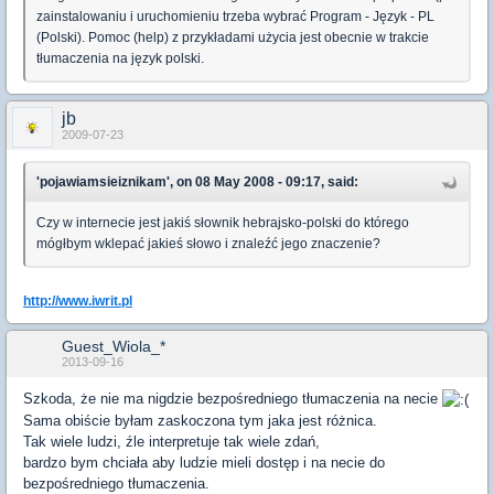
zainstalowaniu i uruchomieniu trzeba wybrać Program - Język - PL
(Polski). Pomoc (help) z przykładami użycia jest obecnie w trakcie
tłumaczenia na język polski.
jb
2009-07-23
'pojawiamsieiznikam', on 08 May 2008 - 09:17, said:
Czy w internecie jest jakiś słownik hebrajsko-polski do którego
mógłbym wklepać jakieś słowo i znaleźć jego znaczenie?
http://www.iwrit.pl
Guest_Wiola_*
2013-09-16
Szkoda, że nie ma nigdzie bezpośredniego tłumaczenia na necie
Sama obiście byłam zaskoczona tym jaka jest różnica.
Tak wiele ludzi, źle interpretuje tak wiele zdań,
bardzo bym chciała aby ludzie mieli dostęp i na necie do
bezpośredniego tłumaczenia.