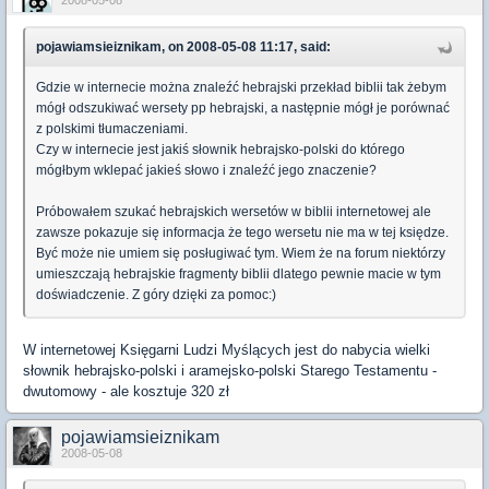
2008-05-08
pojawiamsieiznikam, on 2008-05-08 11:17, said:
Gdzie w internecie można znaleźć hebrajski przekład biblii tak żebym
mógł odszukiwać wersety pp hebrajski, a następnie mógł je porównać
z polskimi tłumaczeniami.
Czy w internecie jest jakiś słownik hebrajsko-polski do którego
mógłbym wklepać jakieś słowo i znaleźć jego znaczenie?
Próbowałem szukać hebrajskich wersetów w biblii internetowej ale
zawsze pokazuje się informacja że tego wersetu nie ma w tej księdze.
Być może nie umiem się posługiwać tym. Wiem że na forum niektórzy
umieszczają hebrajskie fragmenty biblii dlatego pewnie macie w tym
doświadczenie. Z góry dzięki za pomoc:)
W internetowej Księgarni Ludzi Myślących jest do nabycia wielki
słownik hebrajsko-polski i aramejsko-polski Starego Testamentu -
dwutomowy - ale kosztuje 320 zł
pojawiamsieiznikam
2008-05-08