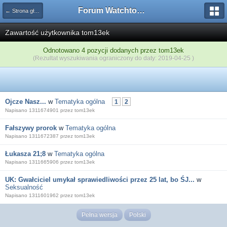
Forum Watchtower
← Strona główna
Zawartość użytkownika tom13ek
Odnotowano 4 pozycji dodanych przez tom13ek
(Rezultat wyszukiwania ograniczony do daty: 2019-04-25 )
Ojcze Nasz...
w
Tematyka ogólna
1
2
Napisano 1311674901 przez tom13ek
Fałszywy prorok
w
Tematyka ogólna
Napisano 1311672387 przez tom13ek
Łukasza 21;8
w
Tematyka ogólna
Napisano 1311665906 przez tom13ek
UK: Gwałciciel umykał sprawiedliwości przez 25 lat, bo ŚJ...
w
Seksualność
Napisano 1311601962 przez tom13ek
Pełna wersja
Polski