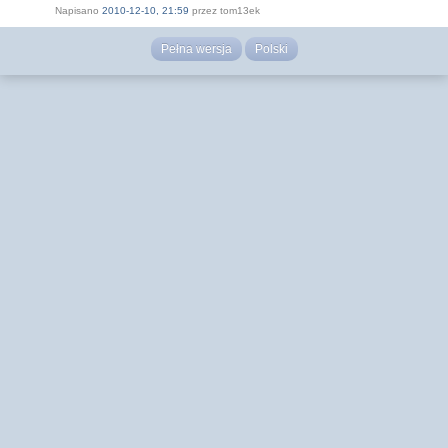
Napisano
2010-12-10, 21:59
przez tom13ek
Pełna wersja
Polski