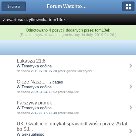
Forum Watchtower
← Strona główna
Zawartość użytkownika tom13ek
Odnotowano 4 pozycji dodanych przez tom13ek
(Rezultat wyszukiwania ograniczony do daty: 2019-04-26 )
Łukasza 21;8
W Tematyka ogólna
Napisano
2011-07-26, 07:38
przez głosiciel-dręczyciel
Ojcze Nasz...
2 pages
W Tematyka ogólna
Napisano
2005-11-24, 10:02
przez tom13ek
Fałszywy prorok
W Tematyka ogólna
Napisano
2011-03-17, 18:48
przez tom13ek
UK: Gwałciciel umykał sprawiedliwości przez 25 lat,
bo ŚJ...
W Seksualność