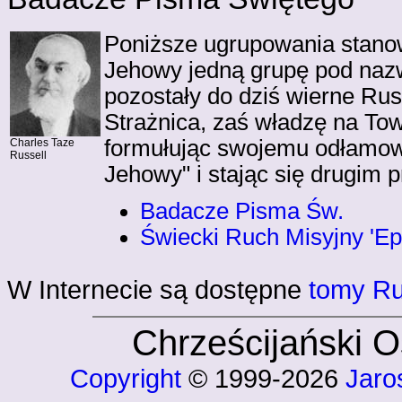
Poniższe ugrupowania stanow
Jehowy jedną grupę pod naz
pozostały do dziś wierne Ru
Strażnica, zaś władzę na To
formułując swojemu odłamow
Charles Taze
Russell
Jehowy" i stając się drugim
Badacze Pisma Św.
Świecki Ruch Misyjny 'Epi
W Internecie są dostępne
tomy Ru
Chrześcijański 
Copyright
© 1999-2026
Jaro