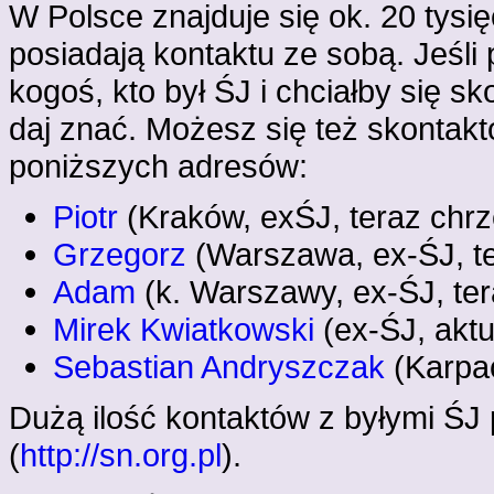
W Polsce znajduje się ok. 20 tysi
posiadają kontaktu ze sobą. Jeśli 
kogoś, kto był ŚJ i chciałby się 
daj znać. Możesz się też skontak
poniższych adresów:
Piotr
(Kraków, exŚJ, teraz chrz
Grzegorz
(Warszawa, ex-ŚJ, t
Adam
(k. Warszawy, ex-ŚJ, ter
Mirek Kwiatkowski
(ex-ŚJ, aktu
Sebastian Andryszczak
(Karpac
Dużą ilość kontaktów z byłymi ŚJ 
(
http://sn.org.pl
).