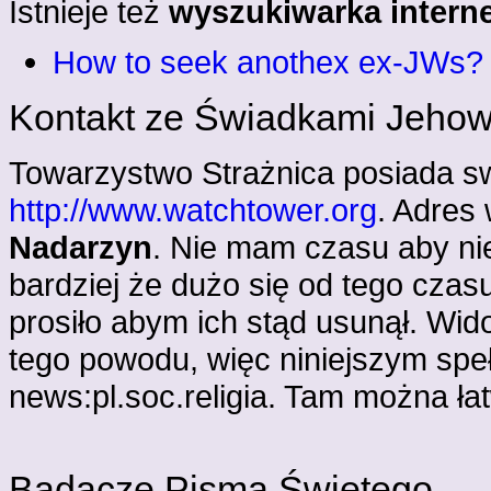
Istnieje też
wyszukiwarka inter
How to seek anothex ex-JWs?
Kontakt ze Świadkami Jeho
Towarzystwo Strażnica posiada s
http://www.watchtower.org
. Adres
Nadarzyn
. Nie mam czasu aby nie
bardziej że dużo się od tego czasu 
prosiło abym ich stąd usunął. Wid
tego powodu, więc niniejszym spe
news:pl.soc.religia. Tam można łat
Badacze Pisma Świętego