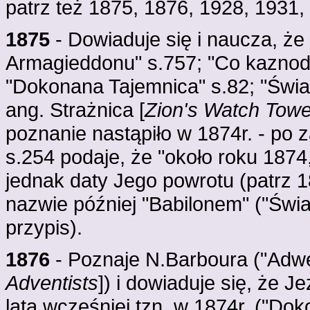
patrz też 1875, 1876, 1928, 1931,
1875
- Dowiaduje się i naucza, że
Armagieddonu" s.757; "Co kaznodzi
"Dokonana Tajemnica" s.82; "Świad
ang. Strażnica [
Zion's Watch Towe
poznanie nastąpiło w 1874r. - po 
s.254 podaje, że "około roku 1874
jednak daty Jego powrotu (patrz 1
nazwie później "Babilonem" ("Świa
przypis).
1876
- Poznaje N.Barboura ("Adwe
Adventists
]) i dowiaduje się, że J
lata wcześniej tzn. w 1874r. ("Do