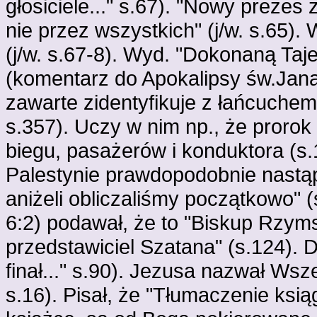
głosiciele..." s.67). "Nowy prezes 
nie przez wszystkich" (j/w. s.65)
(j/w. s.67-8). Wyd. "Dokonaną Taj
(komentarz do Apokalipsy św.Jana
zawarte zidentyfikuje z łańcuche
s.357). Uczy w nim np., że proro
biegu, pasażerów i konduktora (s.
Palestynie prawdopodobnie nastąpi
aniżeli obliczaliśmy początkowo" 
6:2) podawał, że to "Biskup Rzym
przedstawiciel Szatana" (s.124). 
finał..." s.90). Jezusa nazwał 
s.16). Pisał, że "Tłumaczenie ksią