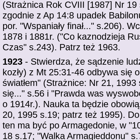
(Strażnica Rok CVIII [1987] Nr 19
zgodnie z Ap 14:8 upadek Babilonu 
por. "Wspaniały finał..." s.206). 
1878 i 1881r. ("Co kaznodzieja Ru
Czas" s.243). Patrz też 1963.
1923
- Stwierdza, że sądzenie lud
kozły) z Mt 25:31-46 odbywa się 
światłem" (Strażnice: Nr 21, 1993 
się..." s.56 i "Prawda was wyswob
o 1914r.). Nauka ta będzie obowią
20, 1995 s.19; patrz też 1995). Do
ten ma być po Armagedonie, w "100
18 s.17; "Walka Armagieddonu" s.7