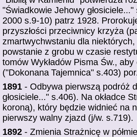
"Świadkowie Jehowy głosiciele..." s
2000 s.9-10) patrz 1928. Prorokuje
przyszłości przeciwnicy krzyża (p
zmartwychwstaniu dla niektórych, 
powstanie z grobu w czasie restyt
tomów Wykładów Pisma Św., aby c
("Dokonana Tajemnica" s.403) por
1891
- Odbywa pierwszą podróż 
głosiciele..." s.406). Na okładce 
koroną), który będzie widnieć na ni
pierwszy walny zjazd (j/w. s.719).
1892
- Zmienia Strażnicę w półmi