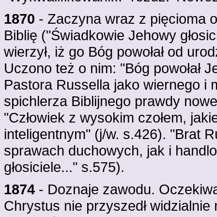
1870
- Zaczyna wraz z pięcioma 
Biblię ("Świadkowie Jehowy głosici
wierzył, iż go Bóg powołał od uro
Uczono też o nim: "Bóg powołał Je
Pastora Russella jako wiernego i 
spichlerza Biblijnego prawdy nowe i
"Człowiek z wysokim czołem, jakie
inteligentnym" (j/w. s.426). "Brat 
sprawach duchowych, jak i handl
głosiciele..." s.575).
1874
- Doznaje zawodu. Oczekiwa
Chrystus nie przyszedł widzialnie