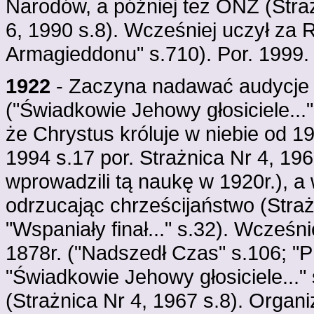
Narodów, a później też ONZ (Straż
6, 1990 s.8). Wcześniej uczył za 
Armagieddonu" s.710). Por. 1999.
1922
- Zaczyna nadawać audycje 
("Świadkowie Jehowy głosiciele...
że Chrystus króluje w niebie od 19
1994 s.17 por. Strażnica Nr 4, 196
wprowadzili tą naukę w 1920r.), a 
odrzucając chrześcijaństwo (Straż
"Wspaniały finał..." s.32). Wcześn
1878r. ("Nadszedł Czas" s.106; "P
"Świadkowie Jehowy głosiciele..." s
(Strażnica Nr 4, 1967 s.8). Orga