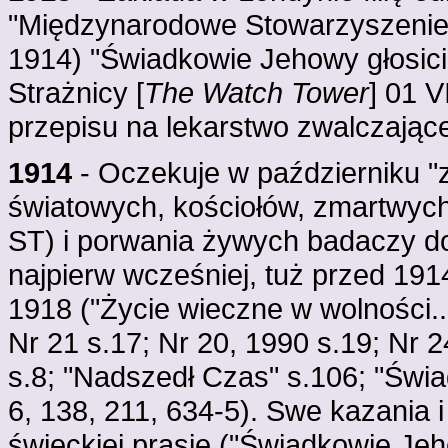
"Międzynarodowe Stowarzyszenie 
1914) "Świadkowie Jehowy głosicie
Strażnicy [
The Watch Tower
] 01 V
przepisu na lekarstwo zwalczające
1914
- Oczekuje w październiku "z
światowych, kościołów, zmartwych
ST) i porwania żywych badaczy do
najpierw wcześniej, tuż przed 1914r
1918 ("Życie wieczne w wolności..
Nr 21 s.17; Nr 20, 1990 s.19; Nr 2
s.8; "Nadszedł Czas" s.106; "Świa
6, 138, 211, 634-5). Swe kazania i
świeckiej prasie ("Świadkowie Jeho