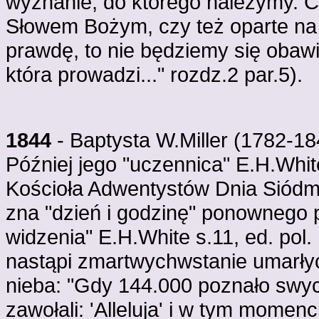
wyznanie, do którego należymy. C
Słowem Bożym, czy też oparte na 
prawdę, to nie będziemy się obaw
która prowadzi..." rozdz.2 par.5).
1844
- Baptysta W.Miller (1782-1
Później jego "uczennica" E.H.White
Kościoła Adwentystów Dnia Siódme
zna "dzień i godzinę" ponownego 
widzenia" E.H.White s.11, ed. pol. 
nastąpi zmartwychwstanie umarłyc
nieba: "Gdy 144.000 poznało swych
zawołali: 'Alleluja' i w tym momenc