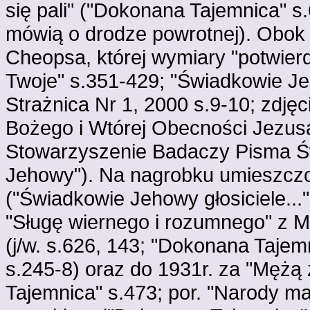
się pali" ("Dokonana Tajemnica" s.6
mówią o drodze powrotnej). Obok 
Cheopsa, której wymiary "potwierd
Twoje" s.351-429; "Świadkowie Jeho
Strażnica Nr 1, 2000 s.9-10; zdjęci
Bożego i Wtórej Obecności Jezusa
Stowarzyszenie Badaczy Pisma Św
Jehowy"). Na nagrobku umieszczon
("Świadkowie Jehowy głosiciele...
"Sługę wiernego i rozumnego" z Mt
(j/w. s.626, 143; "Dokonana Tajem
s.245-8) oraz do 1931r. za "Mężą
Tajemnica" s.473; por. "Narody ma