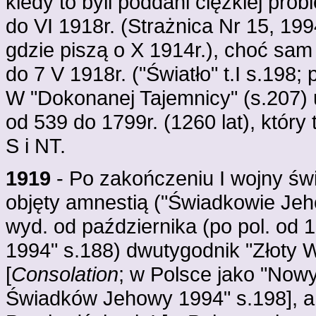
kiedy to byli poddani ciężkiej pró
do VI 1918r. (Strażnica Nr 15, 1994
gdzie piszą o X 1914r.), choć sam
do 7 V 1918r. ("Światło" t.I s.198; 
W "Dokonanej Tajemnicy" (s.207) 
od 539 do 1799r. (1260 lat), któr
S i NT.
1919
- Po zakończeniu I wojny świ
objęty amnestią ("Świadkowie Jeho
wyd. od października (po pol. od 
1994" s.188) dwutygodnik "Złoty W
[
Consolation
; w Polsce jako "Nowy
Świadków Jehowy 1994" s.198], a 