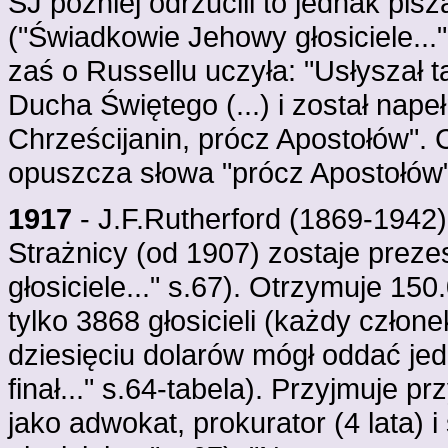
ŚJ później odrzucili to jednak pis
("Świadkowie Jehowy głosiciele...
zaś o Russellu uczyła: "Usłyszał t
Ducha Świętego (...) i został nape
Chrześcijanin, prócz Apostołów". C
opuszcza słowa "prócz Apostołów"
1917
- J.F.Rutherford (1869-1942)
Strażnicy (od 1907) zostaje prez
głosiciele..." s.67). Otrzymuje 15
tylko 3868 głosicieli (każdy czł
dziesięciu dolarów mógł oddać jede
finał..." s.64-tabela). Przyjmuje 
jako adwokat, prokurator (4 lata)