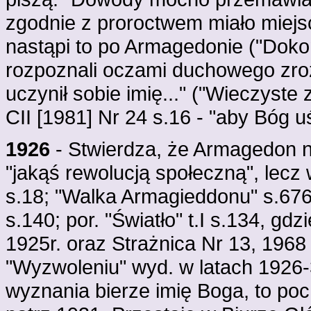
zgodnie z proroctwem miało miejsc
nastąpi to po Armagedonie ("Doko
rozpoznali oczami duchowego zro
uczynił sobie imię..." ("Wieczyste 
CII [1981] Nr 24 s.16 - "aby Bóg uś
1926
- Stwierdza, że Armagedon n
"jakąś rewolucją społeczną", lecz
s.18; "Walka Armagieddonu" s.676;
s.140; por. "Światło" t.I s.134, gdz
1925r. oraz Strażnica Nr 13, 1968 
"Wyzwoleniu" wyd. w latach 1926-
wyznania bierze imię Boga, to poc