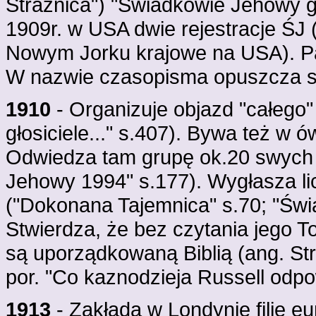
Strażnica") "Świadkowie Jehowy gło
1909r. w USA dwie rejestracje ŚJ
Nowym Jorku krajowe na USA). Pat
W nazwie czasopisma opuszcza sło
1910
- Organizuje objazd "całego
głosiciele..." s.407). Bywa też w 
Odwiedza tam grupę ok.20 swych
Jehowy 1994" s.177). Wygłasza l
("Dokonana Tajemnica" s.70; "Świa
Stwierdza, że bez czytania jego T
są uporządkowaną Biblią (ang. Str
por. "Co kaznodzieja Russell odpow
1913
- Zakłada w Londynie filię 