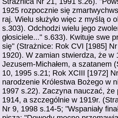
Strażnica Nr 21, 1991 s.26). "Po
1925 rozpocznie się zmartwychwst
raj. Wielu służyło więc z myślą o o
s.303). Odchodzi wielu jego zwo
głosiciele..." s.633). Kwituje sw
się" (Strażnice: Rok CVI [1985] Nr
1920). W zamian stwierdza, że w 
Jezusem-Michałem, a szatanem (St
10, 1995 s.21; Rok XCIII [1972] Nr
narodzenie Królestwa Bożego w nie
1997 s.22). Zaczyna nauczać, że
1914, a szczególnie w 1919r. (Stra
Nr 9, 1998 s.14-5; "Wspaniały finał.
piszą: "Dowody mocno przemawiaj