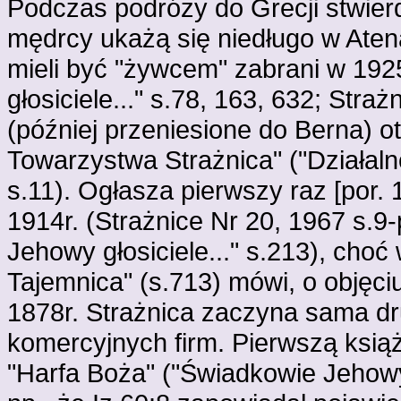
Podczas podróży do Grecji stwierdz
mędrcy ukażą się niedługo w Atena
mieli być "żywcem" zabrani w 192
głosiciele..." s.78, 163, 632; Stra
(później przeniesione do Berna) o
Towarzystwa Strażnica" ("Działa
s.11). Ogłasza pierwszy raz [por. 
1914r. (Strażnice Nr 20, 1967 s.9-
Jehowy głosiciele..." s.213), ch
Tajemnica" (s.713) mówi, o objęciu
1878r. Strażnica zaczyna sama dr
komercyjnych firm. Pierwszą książ
"Harfa Boża" ("Świadkowie Jehowy g