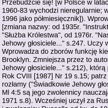
Przebudźcie się! [w Polsce w lata
1960-83 wychodzi nieregularnie; w
1996 jako półmiesięcznik]). Wpro
[zmiana nazwy: od 1935r. "Instrukt
"Służba Królestwa", od 1976r. "N
Jehowy głosiciele..." s.247. Uczy 
Wprowadza do zborów funkcję ki
Brooklyn. Zmniejsza przez to au
Jehowy głosiciele..." s.212), któr
Rok CVIII [1987] Nr 19 s.15; patrz
rozłamy ("Świadkowie Jehowy głosi
Ml 4:5 są jego zwolennicy nauczaj
1971 s.8). Wcześniej uczył za Rus