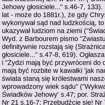
Jehowy głosiciele..." s.46-7, 133
lat - może do 1881r.), że gdy Chry
wykonywał sąd nad ludzkością, to b
ukazywał ludziom na ziemi ("Świad
Wyd. z Barbourem pismo "Zwiastu
definitywnie rozstają się (Strażn
głosiciele..." s.47-8, 619). Ogłas
i "Żydzi mają być przywróceni do
mają być rozbite w kawałki 'jak na
świata staną się królestwami nasz
wprowadzony wiek sądu" ("Wykwalif
Świadków Jehowy' s.47; por. Straż
Nr 21 s.16-7; Przebudźcie się! Nr 