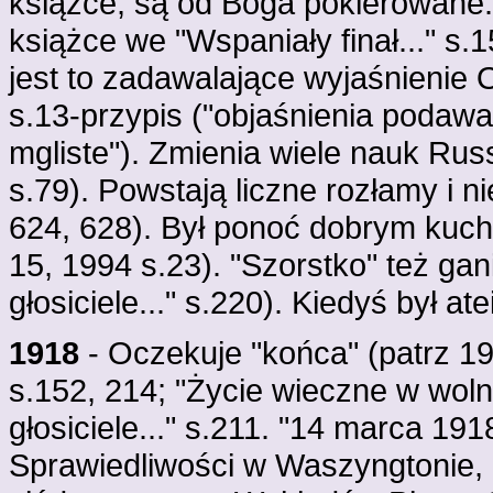
książce, są od Boga pokierowane..."
książce we "Wspaniały finał..." s.
jest to zadawalające wyjaśnienie O
s.13-przypis ("objaśnienia podawan
mgliste"). Zmienia wiele nauk Russ
s.79). Powstają liczne rozłamy i n
624, 628). Był ponoć dobrym kuch
15, 1994 s.23). "Szorstko" też ga
głosiciele..." s.220). Kiedyś był at
1918
- Oczekuje "końca" (patrz 1
s.152, 214; "Życie wieczne w woln
głosiciele..." s.211. "14 marca 1
Sprawiedliwości w Waszyngtonie, 