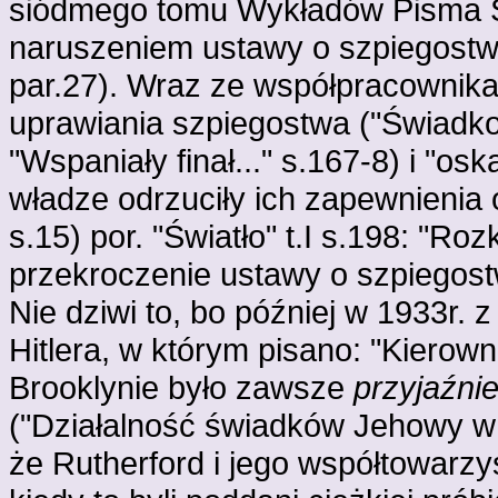
siódmego tomu Wykładów Pisma Św
naruszeniem ustawy o szpiegostwi
par.27). Wraz ze współpracownik
uprawiania szpiegostwa ("Świadkow
"Wspaniały finał..." s.167-8) i "o
władze odrzuciły ich zapewnienia 
s.15) por. "Światło" t.I s.198: "R
przekroczenie ustawy o szpiegostw
Nie dziwi to, bo później w 1933r. z
Hitlera, w którym pisano: "Kierow
Brooklynie było zawsze
przyjaźni
("Działalność świadków Jehowy w 
że Rutherford i jego współtowarzys