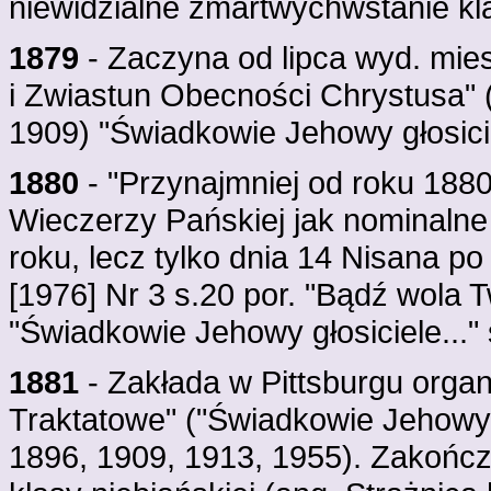
niewidzialne zmartwychwstanie klas
1879
- Zaczyna od lipca wyd. mies
i Zwiastun Obecności Chrystusa" (t
1909) "Świadkowie Jehowy głosiciel
1880
- "Przynajmniej od roku 1880
Wieczerzy Pańskiej jak nominalne 
roku, lecz tylko dnia 14 Nisana p
[1976] Nr 3 s.20 por. "Bądź wola Tw
"Świadkowie Jehowy głosiciele..."
1881
- Zakłada w Pittsburgu orga
Traktatowe" ("Świadkowie Jehowy gł
1896, 1909, 1913, 1955). Zakończ