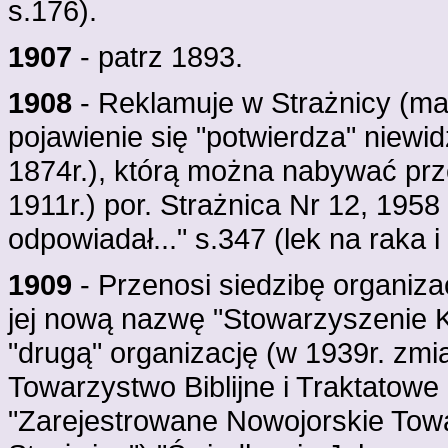
s.176).
1907
- patrz 1893.
1908
- Reklamuje w Strażnicy (mar
pojawienie się "potwierdza" niewi
1874r.), którą można nabywać prze
1911r.) por. Strażnica Nr 12, 1958
odpowiadał..." s.347 (lek na raka 
1909
- Przenosi siedzibę organiz
jej nową nazwę "Stowarzyszenie Ka
"drugą" organizację (w 1939r. zm
Towarzystwo Biblijne i Traktatowe 
"Zarejestrowane Nowojorskie Towar