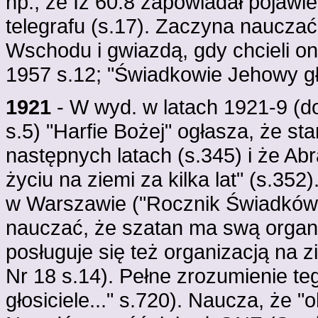
np., że Iz 60:8 zapowiadał pojawie
telegrafu (s.17). Zaczyna naucza
Wschodu i gwiazdą, gdy chcieli on
1957 s.12; "Świadkowie Jehowy głos
1921
- W wyd. w latach 1921-9 (d
s.5) "Harfie Bożej" ogłasza, że st
następnych latach (s.345) i że Ab
życiu na ziemi za kilka lat" (s.35
w Warszawie ("Rocznik Świadków
nauczać, że szatan ma swą organiz
posługuje się też organizacją na z
Nr 18 s.14). Pełne zrozumienie t
głosiciele..." s.720). Naucza, że 