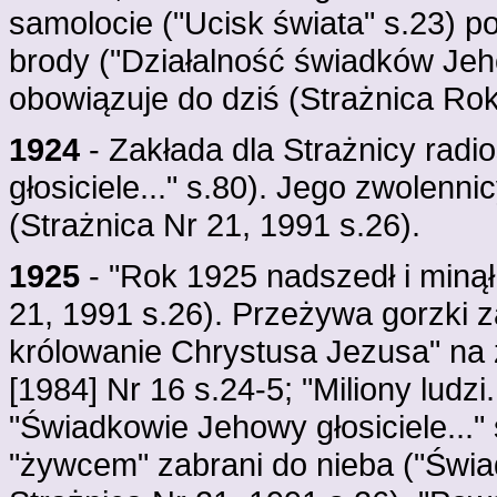
samolocie ("Ucisk świata" s.23) 
brody ("Działalność świadków Jeh
obowiązuje do dziś (Strażnica Rok
1924
- Zakłada dla Strażnicy ra
głosiciele..." s.80). Jego zwolen
(Strażnica Nr 21, 1991 s.26).
1925
- "Rok 1925 nadszedł i minął,
21, 1991 s.26). Przeżywa gorzki 
królowanie Chrystusa Jezusa" na 
[1984] Nr 16 s.24-5; "Miliony ludzi
"Świadkowie Jehowy głosiciele..." s
"żywcem" zabrani do nieba ("Świad