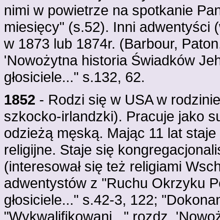
nimi w powietrze na spotkanie Pana
miesięcy" (s.52). Inni adwentyści 
w 1873 lub 1874r. (Barbour, Paton
'Nowożytna historia Świadków Jeh
głosiciele..." s.132, 62.
1852
- Rodzi się w USA w rodzinie
szkocko-irlandzki). Pracuje jako su
odzieżą męską. Mając 11 lat staje
religijne. Staje się kongregacjon
(interesował się też religiami Ws
adwentystów z "Ruchu Okrzyku P
głosiciele..." s.42-3, 122; "Dokona
"Wykwalifikowani..." rozdz. 'Nowo