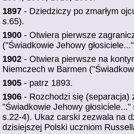
1897
- Dziedziczy po zmarłym ojc
s.65).
1900
- Otwiera pierwsze zagranic
("Świadkowie Jehowy głosiciele..."
1902
- Otwiera pierwsze na konty
Niemczech w Barmen ("Świadkowie 
1905
- patrz 1893.
1906
- Rozchodzi się (separacja) 
"Świadkowie Jehowy głosiciele..."
s.22-4). Ukaz carski zezwala na d
dzisiejszej Polski uczniom Russe