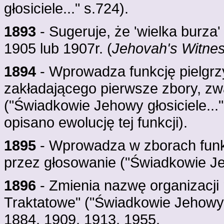
głosiciele..." s.724).
1893
- Sugeruje, że 'wielka burza'
1905 lub 1907r. (
Jehovah's Witnes
1894
- Wprowadza funkcję pielgrz
zakładającego pierwsze zbory, zw
("Świadkowie Jehowy głosiciele..."
opisano ewolucję tej funkcji).
1895
- Wprowadza w zborach funk
przez głosowanie ("Świadkowie Jeh
1896
- Zmienia nazwę organizacji 
Traktatowe" ("Świadkowie Jehowy gł
1884, 1909, 1913, 1955.