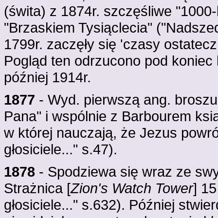
(świta) z 1874r. szczęśliwe "1000
"Brzaskiem Tysiąclecia" ("Nadszed
1799r. zaczęły się 'czasy ostatecz
Pogląd ten odrzucono pod koniec 
później 1914r.
1877
- Wyd. pierwszą ang. broszu
Pana" i wspólnie z Barbourem książ
w której nauczają, że Jezus powr
głosiciele..." s.47).
1878
- Spodziewa się wraz ze sw
Strażnica [
Zion's Watch Tower
] 1
głosiciele..." s.632). Później stwi