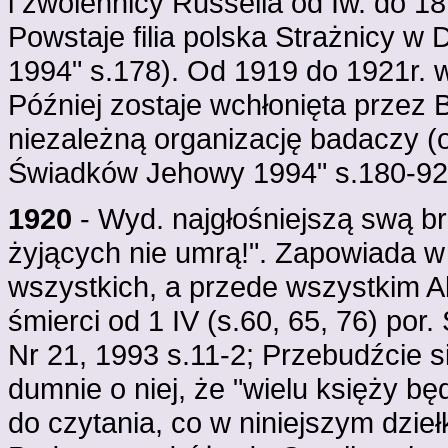
i zwolennicy Russella od Iw. do 1
Powstaje filia polska Strażnicy w
1994" s.178). Od 1919 do 1921r. 
Później zostaje wchłonięta przez 
niezależną organizację badaczy (
Świadków Jehowy 1994" s.180-92
1920
- Wyd. najgłośniejszą swą br
żyjących nie umrą!". Zapowiada w
wszystkich, a przede wszystkim A
śmierci od 1 IV (s.60, 65, 76) por
Nr 21, 1993 s.11-2; Przebudźcie si
dumnie o niej, że "wielu księży bę
do czytania, co w niniejszym dziełku