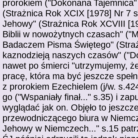
prorokiem ("Dokonana Tajemnica"
(Strażnica Rok XCIX [1978] Nr 7 
Jehowy" (Strażnica Rok XCVIII [1
Biblii w nowożytnych czasach" ("Mi
Badaczem Pisma Świętego" (Strażn
kaznodzieją naszych czasów" ("D
nawet po śmierci "utrzymujemy, że
pracę, która ma być jeszcze spełni
z prorokiem Ezechielem (j/w. s.424
go ("Wspaniały finał..." s.35) i z
wyglądać jak on. Objęło to jeszcz
przewodniczącego biura w Niemcz
Jehowy w Niemczech..." s.15 pat