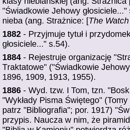
klasy niebiańskiej (ang. Strażnica 
"Świadkowie Jehowy głosiciele..."
nieba (ang. Strażnice: [
The Watch
1882
- Przyjmuje tytuł i przydom
głosiciele..." s.54).
1884
- Rejestruje organizację "S
Traktatowe" ("Świadkowie Jehowy gł
1896, 1909, 1913, 1955).
1886
- Wyd. tzw. I Tom, tzn. "Bosk
"Wykłady Pisma Świętego" (Tomy II
patrz "Bibliografia"; por. 1917) "Ś
przypis. Naucza w nim, że pirami
"Biblią w Kamieniu" potwierdza róż