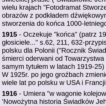
wielu krajach "Fotodramat Stworz
obrazów z podkładem dźwiękowym p
stworzenia do końca 1000-letniego
1915
- Oczekuje "końca" (patrz 1
głosiciele..." s.62, 211, 632-przy
polsku dla Polonii ("Rocznik Świ
śmierci oderwani od Towarzystwa
samym tytułem w latach 1919-25) 
W 1925r. po jego groźbach zmienio
wiele lat po polsku w USA i Francji
1916
- Umiera "w wagonie kolejow
'Nowożytna historia Świadków Jeho