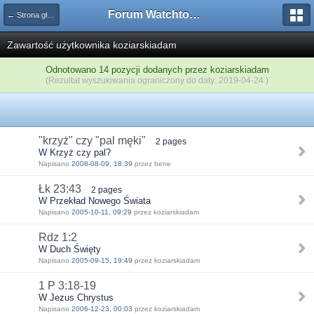
Forum Watchtower
← Strona główna
Zawartość użytkownika koziarskiadam
Odnotowano 14 pozycji dodanych przez koziarskiadam
(Rezultat wyszukiwania ograniczony do daty: 2019-04-24 )
"krzyż" czy "pal męki"
2 pages
W Krzyż czy pal?
Napisano
2008-08-09, 18:39
przez bene
Łk 23:43
2 pages
W Przekład Nowego Świata
Napisano
2005-10-11, 09:29
przez koziarskiadam
Rdz 1:2
W Duch Święty
Napisano
2005-09-15, 19:49
przez koziarskiadam
1 P 3:18-19
W Jezus Chrystus
Napisano
2006-12-23, 00:03
przez koziarskiadam