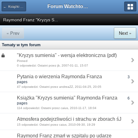
Forum Watchtower
← Książki na temat ŚJ
Raymond Franz "Kryzys S...
« Prev
Next »
Tematy w tym forum
"Kryzys sumienia" - wersja elektroniczna (pdf)
Pinned
0 odpowiedzi: Ostatni przez jb, 2007-01-11, 15:07
Pytania o wierzenia Raymonda Franza
3
pages
47 odpowiedzi: Ostatni przez andreaZZ, 2011-04-25, 20:05
Książka "Kryzys sumienia" Raymonda Franza
6
pages
114 odpowiedzi: Ostatni przez caius, 2010-11-17, 18:04
Atmosfera podejrzliwości i strachu w zborach śJ
15 odpowiedzi: Ostatni przez caius, 2010-09-30, 19:29
Raymond Franz zmarł w szpitalu po udarze