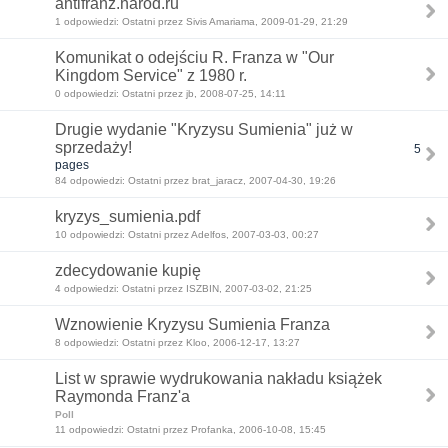
antifranz.narod.ru
1 odpowiedzi: Ostatni przez Sivis Amariama, 2009-01-29, 21:29
Komunikat o odejściu R. Franza w "Our
Kingdom Service" z 1980 r.
0 odpowiedzi: Ostatni przez jb, 2008-07-25, 14:11
Drugie wydanie "Kryzysu Sumienia" już w
sprzedaży!
5
pages
84 odpowiedzi: Ostatni przez brat_jaracz, 2007-04-30, 19:26
kryzys_sumienia.pdf
10 odpowiedzi: Ostatni przez Adelfos, 2007-03-03, 00:27
zdecydowanie kupię
4 odpowiedzi: Ostatni przez ISZBIN, 2007-03-02, 21:25
Wznowienie Kryzysu Sumienia Franza
8 odpowiedzi: Ostatni przez Kloo, 2006-12-17, 13:27
List w sprawie wydrukowania nakładu książek
Raymonda Franz'a
Poll
11 odpowiedzi: Ostatni przez Profanka, 2006-10-08, 15:45