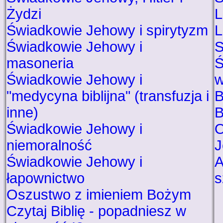
Żydzi
L
Świadkowie Jehowy i spirytyzm
L
Świadkowie Jehowy i
S
masoneria
Ś
Świadkowie Jehowy i
w
"medycyna biblijna" (transfuzja i
B
inne)
B
Świadkowie Jehowy i
O
niemoralność
J
Świadkowie Jehowy i
A
łapownictwo
s
Oszustwo z imieniem Bożym
Czytaj Biblię - popadniesz w