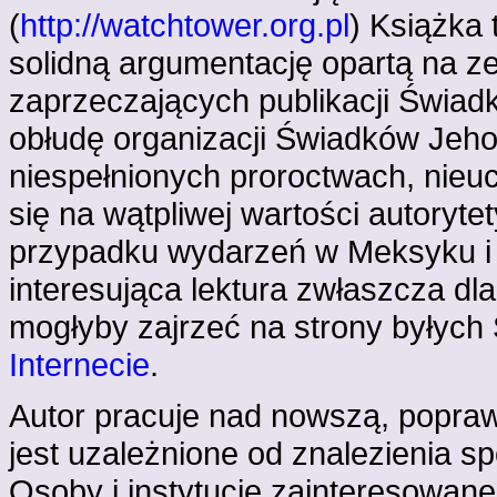
(
http://watchtower.org.pl
) Książka 
solidną argumentację opartą na z
zaprzeczających publikacji Świ
obłudę organizacji Świadków Jeho
niespełnionych proroctwach, nieu
się na wątpliwej wartości autoryt
przypadku wydarzeń w Meksyku i Ma
interesująca lektura zwłaszcza dla
mogłyby zajrzeć na strony byłyc
Internecie
.
Autor pracuje nad nowszą, poprawi
jest uzależnione od znalezienia s
Osoby i instytucje zainteresowan