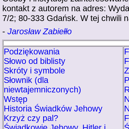
kontakt z autorem na adres: Wyda
7/2; 80-333 Gdańsk. W tej chwili n
-
Jarosław Zabiełło
Podziękowania
F
Słowo od biblisty
F
Skróty i symbole
Z
Słownik (dla
P
niewtajemniczonych)
R
Wstęp
N
Historia Świadków Jehowy
N
Krzyż czy pal?
F
Świadkowie Jehowy, Hitler i
Ś