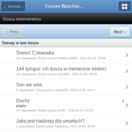
Forum Watchtower
← Dyskusje doktrynalne
Dusza nieśmiertelna
« Prev
Next »
Tematy w tym forum
Śmierć Człowieka
14 odpowiedzi: Ostatni przez DANIEL1990PL, 2012-04-23, 19:50
144 tysiące: ich dusza w momencie śmierci
10 odpowiedzi: Ostatni przez meard421, 2011-11-29, 09:35
Sen we snie.
5 odpowiedzi: Ostatni przez meard421, 2011-11-29, 09:27
Duchy
2
pages
23 odpowiedzi: Ostatni przez nevil87, 2011-11-19, 22:35
Jaka jest nadzieja dla umarłych?
1 odpowiedzi: Ostatni przez naimtaura, 2011-11-05, 16:03