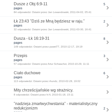
Dusze z Obj 6:9-11
5
pages
84 odpowiedzi: Ostatni przez Jan Lewandowski, 2011-04-02, 05:41
Łk 23:43 "Dziś ze Mną będziesz w raju."
2
pages
32 odpowiedzi: Ostatni przez Jan Lewandowski, 2011-03-30, 16:41
Dusza - Łk 16:19-31
8
pages
149 odpowiedzi: Ostatni przez pawel77, 2010-12-17, 19:19
Przepis
3
pages
57 odpowiedzi: Ostatni przez Artur Schwacher, 2010-10-29, 11:11
Ciało duchowe
6
pages
113 odpowiedzi: Ostatni przez rhundz, 2010-02-28, 19:02
Mity chrześcijańskie wg strażnicy.
8 odpowiedzi: Ostatni przez hi fi, 2010-01-18, 15:11
"nadzieja zmartwychwstania" - materialistyczny
redukcjonizm
2